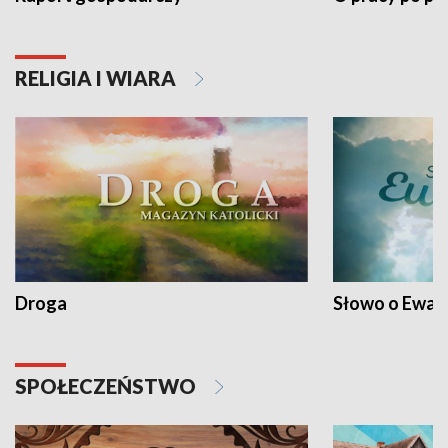
RELIGIA I WIARA
Droga
Słowo o Ewang
SPOŁECZEŃSTWO