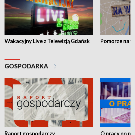
Wakacyjny Live z Telewizją Gdańsk
Pomorze na 
GOSPODARKA
Raport gospodarczy
O pracy po pr