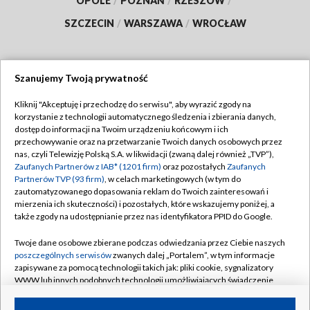
OPOLE
/
POZNAŃ
/
RZESZÓW
/
SZCZECIN
/
WARSZAWA
/
WROCŁAW
Szanujemy Twoją prywatność
Dołącz do nas:
Kliknij "Akceptuję i przechodzę do serwisu", aby wyrazić zgody na
korzystanie z technologii automatycznego śledzenia i zbierania danych,
TVP
dostęp do informacji na Twoim urządzeniu końcowym i ich
Abonament TVP
przechowywanie oraz na przetwarzanie Twoich danych osobowych przez
Regulamin TVP
nas, czyli Telewizję Polską S.A. w likwidacji (zwaną dalej również „TVP”),
Emisja w TVP
Zaufanych Partnerów z IAB* (1201 firm)
oraz pozostałych
Zaufanych
Polityka prywatności
Partnerów TVP (93 firm)
, w celach marketingowych (w tym do
Centrum informacji TVP
Moje zgody
zautomatyzowanego dopasowania reklam do Twoich zainteresowań i
mierzenia ich skuteczności) i pozostałych, które wskazujemy poniżej, a
Naziemna Telewizja Cyfrowa
Pomoc
także zgody na udostępnianie przez nas identyfikatora PPID do Google.
Sklep TVP
Biuro reklamy
Twoje dane osobowe zbierane podczas odwiedzania przez Ciebie naszych
Rada Programowa
poszczególnych serwisów
zwanych dalej „Portalem”, w tym informacje
Kontakt
zapisywane za pomocą technologii takich jak: pliki cookie, sygnalizatory
System NOS
WWW lub innych podobnych technologii umożliwiających świadczenie
dopasowanych i bezpiecznych usług, personalizację treści oraz reklam,
Informacje o nadawcy
Kanały
udostępnianie funkcji mediów społecznościowych oraz analizowanie