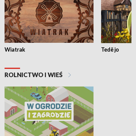
Wiatrak
Tedë jo
ROLNICTWO I WIEŚ