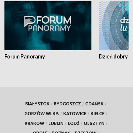
Forum Panoramy
Dzień dobry t
BIAŁYSTOK
/
BYDGOSZCZ
/
GDAŃSK
/
GORZÓW WLKP.
/
KATOWICE
/
KIELCE
/
KRAKÓW
/
LUBLIN
/
ŁÓDŹ
/
OLSZTYN
/