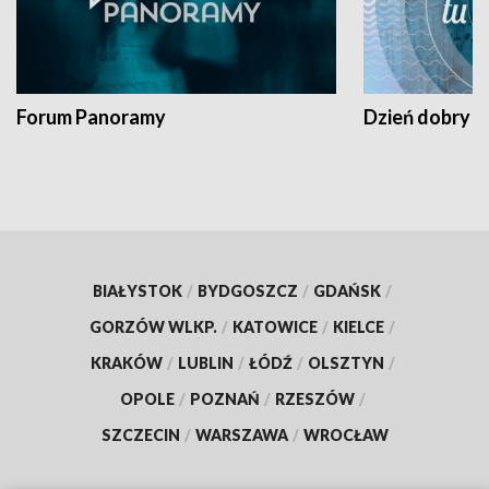
Forum Panoramy
Dzień dobry t
BIAŁYSTOK
/
BYDGOSZCZ
/
GDAŃSK
/
GORZÓW WLKP.
/
KATOWICE
/
KIELCE
/
KRAKÓW
/
LUBLIN
/
ŁÓDŹ
/
OLSZTYN
/
OPOLE
/
POZNAŃ
/
RZESZÓW
/
SZCZECIN
/
WARSZAWA
/
WROCŁAW