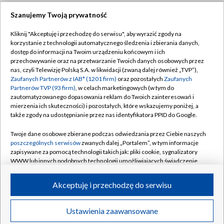
Szanujemy Twoją prywatność
Dołącz do nas:
Kliknij "Akceptuję i przechodzę do serwisu", aby wyrazić zgody na
korzystanie z technologii automatycznego śledzenia i zbierania danych,
TVP
dostęp do informacji na Twoim urządzeniu końcowym i ich
Abonament TVP
przechowywanie oraz na przetwarzanie Twoich danych osobowych przez
Regulamin TVP
nas, czyli Telewizję Polską S.A. w likwidacji (zwaną dalej również „TVP”),
Emisja w TVP
Zaufanych Partnerów z IAB* (1201 firm)
oraz pozostałych
Zaufanych
Polityka prywatności
Partnerów TVP (93 firm)
, w celach marketingowych (w tym do
Centrum informacji TVP
Moje zgody
zautomatyzowanego dopasowania reklam do Twoich zainteresowań i
mierzenia ich skuteczności) i pozostałych, które wskazujemy poniżej, a
Naziemna Telewizja Cyfrowa
Pomoc
także zgody na udostępnianie przez nas identyfikatora PPID do Google.
Sklep TVP
Biuro reklamy
Twoje dane osobowe zbierane podczas odwiedzania przez Ciebie naszych
Rada Programowa
poszczególnych serwisów
zwanych dalej „Portalem”, w tym informacje
Kontakt
zapisywane za pomocą technologii takich jak: pliki cookie, sygnalizatory
System NOS
WWW lub innych podobnych technologii umożliwiających świadczenie
dopasowanych i bezpiecznych usług, personalizację treści oraz reklam,
Informacje o nadawcy
Kanały
udostępnianie funkcji mediów społecznościowych oraz analizowanie
Akceptuję i przechodzę do serwisu
ruchu w Internecie.
Program dla prasy
©2026 Telewizja Polska S.A. w likwidacji
Biuro Reklamy
Twoje dane osobowe zbierane podczas odwiedzania przez Ciebie
Ustawienia zaawansowane
poszczególnych serwisów
na Portalu, takie jak adresy IP, identyfikatory
Ogłoszenie przetargowe