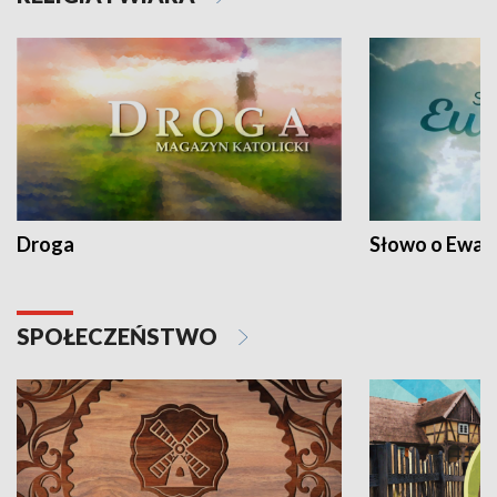
Droga
Słowo o Ewang
SPOŁECZEŃSTWO