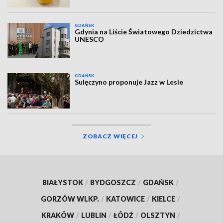
GDAŃSK
Gdynia na Liście Światowego Dziedzictwa
UNESCO
GDAŃSK
Sulęczyno proponuje Jazz w Lesie
ZOBACZ WIĘCEJ
BIAŁYSTOK
/
BYDGOSZCZ
/
GDAŃSK
/
GORZÓW WLKP.
/
KATOWICE
/
KIELCE
/
KRAKÓW
/
LUBLIN
/
ŁÓDŹ
/
OLSZTYN
/