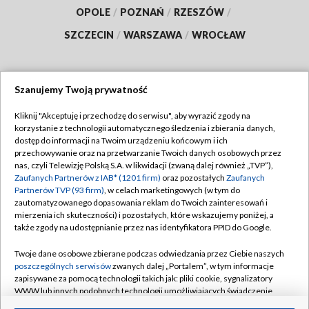
OPOLE
/
POZNAŃ
/
RZESZÓW
/
SZCZECIN
/
WARSZAWA
/
WROCŁAW
Szanujemy Twoją prywatność
Dołącz do nas:
Kliknij "Akceptuję i przechodzę do serwisu", aby wyrazić zgody na
korzystanie z technologii automatycznego śledzenia i zbierania danych,
TVP
dostęp do informacji na Twoim urządzeniu końcowym i ich
Abonament TVP
przechowywanie oraz na przetwarzanie Twoich danych osobowych przez
Regulamin TVP
nas, czyli Telewizję Polską S.A. w likwidacji (zwaną dalej również „TVP”),
Emisja w TVP
Polityka prywatności
Zaufanych Partnerów z IAB* (1201 firm)
oraz pozostałych
Zaufanych
Partnerów TVP (93 firm)
, w celach marketingowych (w tym do
Centrum informacji TVP
Moje zgody
zautomatyzowanego dopasowania reklam do Twoich zainteresowań i
mierzenia ich skuteczności) i pozostałych, które wskazujemy poniżej, a
Naziemna Telewizja Cyfrowa
Pomoc
także zgody na udostępnianie przez nas identyfikatora PPID do Google.
Sklep TVP
Biuro reklamy
Twoje dane osobowe zbierane podczas odwiedzania przez Ciebie naszych
Rada Programowa
Kontakt
poszczególnych serwisów
zwanych dalej „Portalem”, w tym informacje
zapisywane za pomocą technologii takich jak: pliki cookie, sygnalizatory
System NOS
WWW lub innych podobnych technologii umożliwiających świadczenie
dopasowanych i bezpiecznych usług, personalizację treści oraz reklam,
Informacje o nadawcy