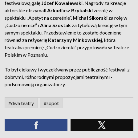
festiwalową galę
Józef Kowalewski
. Nagrody za kreacje
aktorskie otrzymali
Arkadiusz Brykalski
ze rolę w
spektaklu „Apetyt na czereśnie”,
Michał Sikorski
za rolę w
„Cudzoziemce” i
Alina Szostak
za tytułową kreację w tym
samym spektaklu. Przedstawienie to zostało docenione
również za reżyserię
Katarzyny Minkowskiej
, która
teatralna premierę „Cudzoziemki” przygotowała w Teatrze
Polskim w Poznaniu.
To był ciekawy i wyczekiwany przez publiczność festiwal, z
dobrymi, różnorodnymi propozycjami teatralnymi -
podsumowują organizatorzy.
#dwa teatry
#sopot