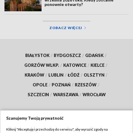
ponownie otwarty?
ZOBACZ WIĘCEJ
BIAŁYSTOK
/
BYDGOSZCZ
/
GDAŃSK
/
GORZÓW WLKP.
/
KATOWICE
/
KIELCE
/
KRAKÓW
/
LUBLIN
/
ŁÓDŹ
/
OLSZTYN
/
OPOLE
/
POZNAŃ
/
RZESZÓW
/
SZCZECIN
/
WARSZAWA
/
WROCŁAW
Szanujemy Twoją prywatność
Dołącz do nas:
Kliknij "Akceptuję i przechodzę do serwisu", aby wyrazić zgody na