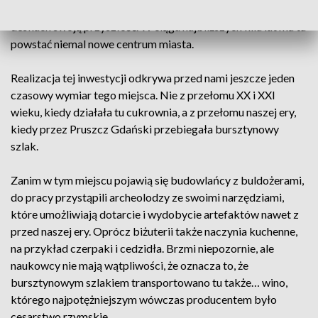
to miejsce ma też właśnie rodząca się na kreślarskich
deskach swoją przyszłość. W ciągu najbliższych kilu lat ma tu
powstać niemal nowe centrum miasta.
Realizacja tej inwestycji odkrywa przed nami jeszcze jeden
czasowy wymiar tego miejsca. Nie z przełomu XX i XXI
wieku, kiedy działała tu cukrownia, a z przełomu naszej ery,
kiedy przez Pruszcz Gdański przebiegała bursztynowy
szlak.
Zanim w tym miejscu pojawią się budowlańcy z buldożerami,
do pracy przystąpili archeolodzy ze swoimi narzędziami,
które umożliwiają dotarcie i wydobycie artefaktów nawet z
przed naszej ery. Oprócz biżuterii także naczynia kuchenne,
na przykład czerpaki i cedzidła. Brzmi niepozornie, ale
naukowcy nie mają wątpliwości, że oznacza to, że
bursztynowym szlakiem transportowano tu także… wino,
którego najpotężniejszym wówczas producentem było
cesarstwo rzymskie.