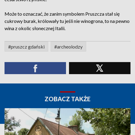
Może to oznaczać, że zanim symbolem Pruszcza stał się
cukrowy burak, królowały tu jeśli nie winogrona, to na pewno
wina z okolic słonecznej Italii.
#pruszcz gdański
#archeolodzy
ZOBACZ TAKŻE