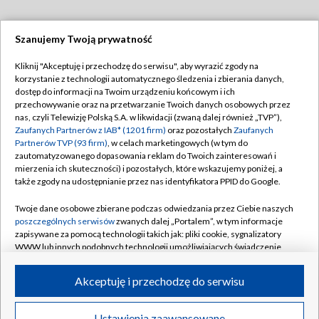
Szanujemy Twoją prywatność
Dołącz do nas:
Kliknij "Akceptuję i przechodzę do serwisu", aby wyrazić zgody na
korzystanie z technologii automatycznego śledzenia i zbierania danych,
TVP
dostęp do informacji na Twoim urządzeniu końcowym i ich
Abonament TVP
przechowywanie oraz na przetwarzanie Twoich danych osobowych przez
Regulamin TVP
nas, czyli Telewizję Polską S.A. w likwidacji (zwaną dalej również „TVP”),
Emisja w TVP
Zaufanych Partnerów z IAB* (1201 firm)
oraz pozostałych
Zaufanych
Polityka prywatności
Partnerów TVP (93 firm)
, w celach marketingowych (w tym do
Centrum informacji TVP
Moje zgody
zautomatyzowanego dopasowania reklam do Twoich zainteresowań i
mierzenia ich skuteczności) i pozostałych, które wskazujemy poniżej, a
Naziemna Telewizja Cyfrowa
Pomoc
także zgody na udostępnianie przez nas identyfikatora PPID do Google.
Sklep TVP
Biuro reklamy
Twoje dane osobowe zbierane podczas odwiedzania przez Ciebie naszych
Rada Programowa
poszczególnych serwisów
zwanych dalej „Portalem”, w tym informacje
Kontakt
zapisywane za pomocą technologii takich jak: pliki cookie, sygnalizatory
System NOS
WWW lub innych podobnych technologii umożliwiających świadczenie
dopasowanych i bezpiecznych usług, personalizację treści oraz reklam,
Informacje o nadawcy
Kanały
udostępnianie funkcji mediów społecznościowych oraz analizowanie
Akceptuję i przechodzę do serwisu
ruchu w Internecie.
Program dla prasy
©2026 Telewizja Polska S.A. w likwidacji
Biuro Reklamy
Twoje dane osobowe zbierane podczas odwiedzania przez Ciebie
Ustawienia zaawansowane