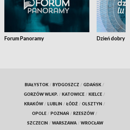
Forum Panoramy
Dzień dobry t
BIAŁYSTOK
/
BYDGOSZCZ
/
GDAŃSK
/
GORZÓW WLKP.
/
KATOWICE
/
KIELCE
/
KRAKÓW
/
LUBLIN
/
ŁÓDŹ
/
OLSZTYN
/
OPOLE
/
POZNAŃ
/
RZESZÓW
/
SZCZECIN
/
WARSZAWA
/
WROCŁAW