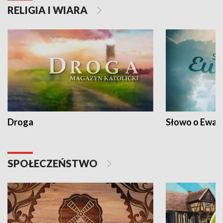
RELIGIA I WIARA
Droga
Słowo o Ewang
SPOŁECZEŃSTWO