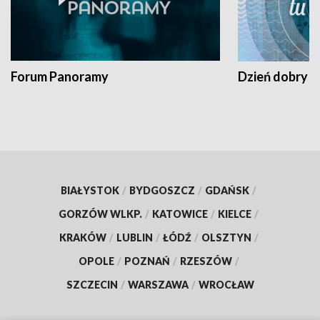
Forum Panoramy
Dzień dobry t
BIAŁYSTOK
/
BYDGOSZCZ
/
GDAŃSK
/
GORZÓW WLKP.
/
KATOWICE
/
KIELCE
/
KRAKÓW
/
LUBLIN
/
ŁÓDŹ
/
OLSZTYN
/
OPOLE
/
POZNAŃ
/
RZESZÓW
/
SZCZECIN
/
WARSZAWA
/
WROCŁAW