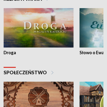
Droga
Słowo o Ewang
SPOŁECZEŃSTWO