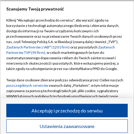
Szanujemy Twoją prywatność
Dołącz do nas:
Kliknij "Akceptuję i przechodzę do serwisu", aby wyrazić zgody na
korzystanie z technologii automatycznego śledzenia i zbierania danych,
TVP
dostęp do informacji na Twoim urządzeniu końcowym i ich
Abonament TVP
przechowywanie oraz na przetwarzanie Twoich danych osobowych przez
Regulamin TVP
nas, czyli Telewizję Polską S.A. w likwidacji (zwaną dalej również „TVP”),
Emisja w TVP
Zaufanych Partnerów z IAB* (1201 firm)
oraz pozostałych
Zaufanych
Polityka prywatności
Partnerów TVP (93 firm)
, w celach marketingowych (w tym do
Centrum informacji TVP
Moje zgody
zautomatyzowanego dopasowania reklam do Twoich zainteresowań i
mierzenia ich skuteczności) i pozostałych, które wskazujemy poniżej, a
Naziemna Telewizja Cyfrowa
Pomoc
także zgody na udostępnianie przez nas identyfikatora PPID do Google.
Sklep TVP
Biuro reklamy
Twoje dane osobowe zbierane podczas odwiedzania przez Ciebie naszych
Rada Programowa
poszczególnych serwisów
zwanych dalej „Portalem”, w tym informacje
Kontakt
zapisywane za pomocą technologii takich jak: pliki cookie, sygnalizatory
System NOS
WWW lub innych podobnych technologii umożliwiających świadczenie
dopasowanych i bezpiecznych usług, personalizację treści oraz reklam,
Informacje o nadawcy
Kanały
udostępnianie funkcji mediów społecznościowych oraz analizowanie
Akceptuję i przechodzę do serwisu
ruchu w Internecie.
Program dla prasy
©2026 Telewizja Polska S.A. w likwidacji
Biuro Reklamy
Twoje dane osobowe zbierane podczas odwiedzania przez Ciebie
Ustawienia zaawansowane
poszczególnych serwisów
na Portalu, takie jak adresy IP, identyfikatory
Ogłoszenie przetargowe