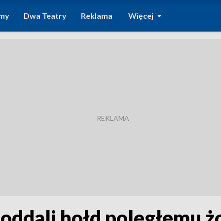
amy
Dwa Teatry
Reklama
Więcej
 oddali hołd poległemu ż