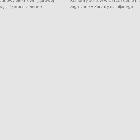
 budowy elektrowni jądrowej
Remonty portów w Ustce i Łebie ni
ają się prace ziemne •
zagrożone • Zarzuty dla pijanego
o umowę na budowę obwodnicy
kierowcy ciągnika • Protest
u Gdańskiego • Za kilka dni
poszkodowanych przez dewelopera
e ORP „Wicher” • 18 milionów
Gdyni • Milion zł dla dzieci z UCK od
a inwestycje w szkołach w Rumi
Cancer Fighters • Efekty wpisu Gdy
owie • Nowy sprzęt
Listę UNESCO • Kaszubscy kuczerz
iczny dla Puckiego Szpitala • Na
witali Tour de Pologne
znów rekordowe upały