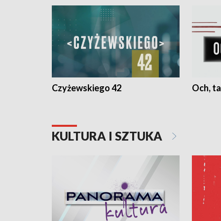
Czyżewskiego 42
Och, ta
KULTURA I SZTUKA