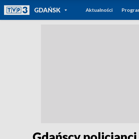
POWRÓT DO
GDAŃSK
Aktualności
Progr
TVP REGIONY
Gdańscy policjanci