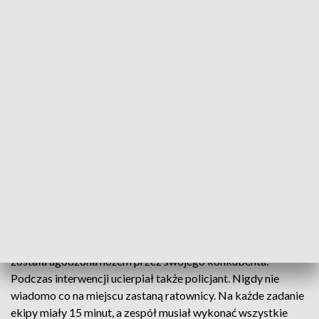
“Run for Life” w Wejherowie
Przyjęcie porodu, ranny zakładnik, zawał serca na
ściance wspinaczkowej. To tylko niektóre z zadań,
które mieli wykonać ratownicy podczas Pierwszych
Zawodów Ratownictwa Medycznego w Zielnowie
koło Wejherowa.
To było tzw. „wejście do domu” czyli pomoc pacjentce, która
została ugodzona nożem przez swojego konkubenta.
Podczas interwencji ucierpiał także policjant. Nigdy nie
wiadomo co na miejscu zastaną ratownicy. Na każde zadanie
ekipy miały 15 minut, a zespół musiał wykonać wszystkie