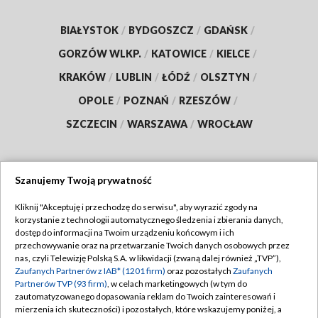
BIAŁYSTOK
/
BYDGOSZCZ
/
GDAŃSK
/
GORZÓW WLKP.
/
KATOWICE
/
KIELCE
/
KRAKÓW
/
LUBLIN
/
ŁÓDŹ
/
OLSZTYN
/
OPOLE
/
POZNAŃ
/
RZESZÓW
/
SZCZECIN
/
WARSZAWA
/
WROCŁAW
Szanujemy Twoją prywatność
Dołącz do nas:
Kliknij "Akceptuję i przechodzę do serwisu", aby wyrazić zgody na
korzystanie z technologii automatycznego śledzenia i zbierania danych,
TVP
dostęp do informacji na Twoim urządzeniu końcowym i ich
Abonament TVP
przechowywanie oraz na przetwarzanie Twoich danych osobowych przez
Regulamin TVP
nas, czyli Telewizję Polską S.A. w likwidacji (zwaną dalej również „TVP”),
Emisja w TVP
Polityka prywatności
Zaufanych Partnerów z IAB* (1201 firm)
oraz pozostałych
Zaufanych
Partnerów TVP (93 firm)
, w celach marketingowych (w tym do
Centrum informacji TVP
Moje zgody
zautomatyzowanego dopasowania reklam do Twoich zainteresowań i
mierzenia ich skuteczności) i pozostałych, które wskazujemy poniżej, a
Naziemna Telewizja Cyfrowa
Pomoc