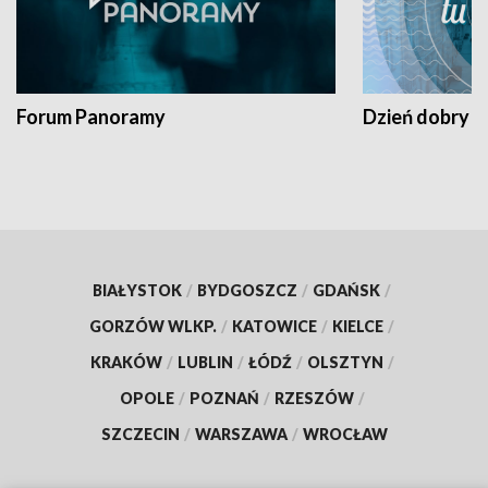
Forum Panoramy
Dzień dobry t
BIAŁYSTOK
/
BYDGOSZCZ
/
GDAŃSK
/
GORZÓW WLKP.
/
KATOWICE
/
KIELCE
/
KRAKÓW
/
LUBLIN
/
ŁÓDŹ
/
OLSZTYN
/
OPOLE
/
POZNAŃ
/
RZESZÓW
/
SZCZECIN
/
WARSZAWA
/
WROCŁAW