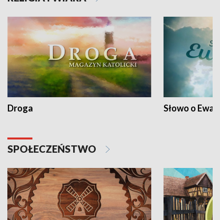
Droga
Słowo o Ewang
SPOŁECZEŃSTWO