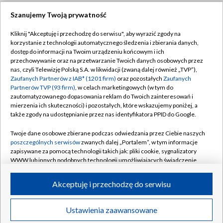
Szanujemy Twoją prywatność
Dołącz do nas:
Kliknij "Akceptuję i przechodzę do serwisu", aby wyrazić zgody na
korzystanie z technologii automatycznego śledzenia i zbierania danych,
TVP
dostęp do informacji na Twoim urządzeniu końcowym i ich
Abonament TVP
przechowywanie oraz na przetwarzanie Twoich danych osobowych przez
Regulamin TVP
nas, czyli Telewizję Polską S.A. w likwidacji (zwaną dalej również „TVP”),
Emisja w TVP
Zaufanych Partnerów z IAB* (1201 firm)
oraz pozostałych
Zaufanych
Polityka prywatności
Partnerów TVP (93 firm)
, w celach marketingowych (w tym do
Centrum informacji TVP
Moje zgody
zautomatyzowanego dopasowania reklam do Twoich zainteresowań i
mierzenia ich skuteczności) i pozostałych, które wskazujemy poniżej, a
Naziemna Telewizja Cyfrowa
Pomoc
także zgody na udostępnianie przez nas identyfikatora PPID do Google.
Sklep TVP
Biuro reklamy
Twoje dane osobowe zbierane podczas odwiedzania przez Ciebie naszych
Rada Programowa
poszczególnych serwisów
zwanych dalej „Portalem”, w tym informacje
Kontakt
zapisywane za pomocą technologii takich jak: pliki cookie, sygnalizatory
System NOS
WWW lub innych podobnych technologii umożliwiających świadczenie
dopasowanych i bezpiecznych usług, personalizację treści oraz reklam,
Informacje o nadawcy
Kanały
udostępnianie funkcji mediów społecznościowych oraz analizowanie
Akceptuję i przechodzę do serwisu
ruchu w Internecie.
Program dla prasy
©2026 Telewizja Polska S.A. w likwidacji
Biuro Reklamy
Twoje dane osobowe zbierane podczas odwiedzania przez Ciebie
Ustawienia zaawansowane
poszczególnych serwisów
na Portalu, takie jak adresy IP, identyfikatory
Ogłoszenie przetargowe