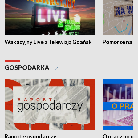
Wakacyjny Live z Telewizją Gdańsk
Pomorze na 
GOSPODARKA
Raport gospodarczy
O pracy po pr