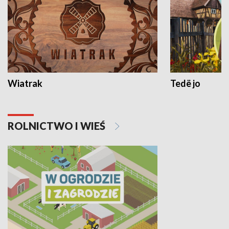
Wiatrak
Tedë jo
ROLNICTWO I WIEŚ