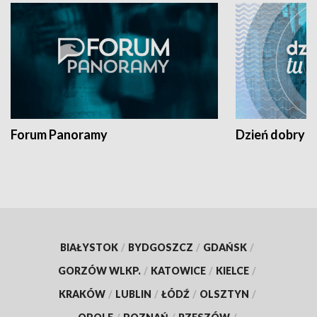
Forum Panoramy
Dzień dobry t
BIAŁYSTOK
/
BYDGOSZCZ
/
GDAŃSK
/
GORZÓW WLKP.
/
KATOWICE
/
KIELCE
/
KRAKÓW
/
LUBLIN
/
ŁÓDŹ
/
OLSZTYN
/