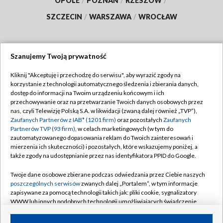
OPOLE
/
POZNAŃ
/
RZESZÓW
/
SZCZECIN
/
WARSZAWA
/
WROCŁAW
Szanujemy Twoją prywatność
Dołącz do nas:
Kliknij "Akceptuję i przechodzę do serwisu", aby wyrazić zgody na
korzystanie z technologii automatycznego śledzenia i zbierania danych,
TVP
dostęp do informacji na Twoim urządzeniu końcowym i ich
Abonament TVP
przechowywanie oraz na przetwarzanie Twoich danych osobowych przez
Regulamin TVP
nas, czyli Telewizję Polską S.A. w likwidacji (zwaną dalej również „TVP”),
Emisja w TVP
Zaufanych Partnerów z IAB* (1201 firm)
oraz pozostałych
Zaufanych
Polityka prywatności
Partnerów TVP (93 firm)
, w celach marketingowych (w tym do
Centrum informacji TVP
Moje zgody
zautomatyzowanego dopasowania reklam do Twoich zainteresowań i
mierzenia ich skuteczności) i pozostałych, które wskazujemy poniżej, a
Naziemna Telewizja Cyfrowa
Pomoc
także zgody na udostępnianie przez nas identyfikatora PPID do Google.
Sklep TVP
Biuro reklamy
Twoje dane osobowe zbierane podczas odwiedzania przez Ciebie naszych
Rada Programowa
poszczególnych serwisów
zwanych dalej „Portalem”, w tym informacje
Kontakt
zapisywane za pomocą technologii takich jak: pliki cookie, sygnalizatory
System NOS
WWW lub innych podobnych technologii umożliwiających świadczenie
dopasowanych i bezpiecznych usług, personalizację treści oraz reklam,
Informacje o nadawcy
Kanały
udostępnianie funkcji mediów społecznościowych oraz analizowanie