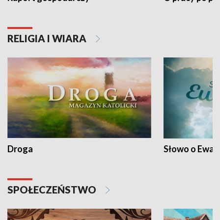
RELIGIA I WIARA
Droga
Słowo o Ewang
SPOŁECZEŃSTWO