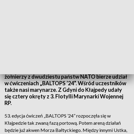
BALTOPS 2024
Ponad pięćdziesiąt okrętów, kilkadziesiąt
samolotów i śmigłowców, a także dziewięć tysięcy
żołnierzy z dwudziestu państw NATO bierze udział
w ćwiczeniach „BALTOPS ’24”. Wśród uczestników
także nasi marynarze. Z Gdyni do Kłajpedy udały
się cztery okręty z 3. Flotylli Marynarki Wojennej
RP.
53. edycja ćwiczeń „BALTOPS ’24” rozpoczęła się w
Kłajpedzie tak zwaną fazą portową. Potem areną działań
będzie już akwen Morza Bałtyckiego. Między innymi Ustka,