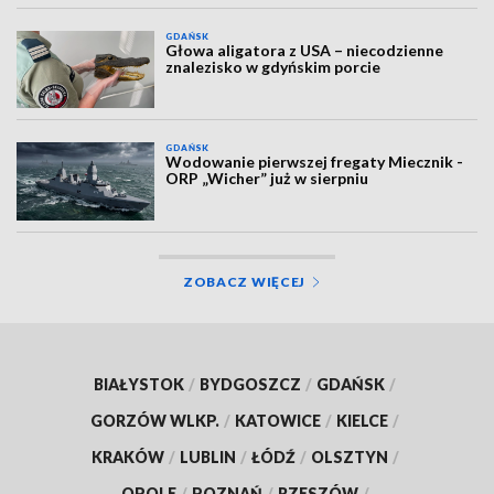
GDAŃSK
Głowa aligatora z USA – niecodzienne
znalezisko w gdyńskim porcie
GDAŃSK
Wodowanie pierwszej fregaty Miecznik -
ORP „Wicher” już w sierpniu
ZOBACZ WIĘCEJ
BIAŁYSTOK
/
BYDGOSZCZ
/
GDAŃSK
/
GORZÓW WLKP.
/
KATOWICE
/
KIELCE
/
KRAKÓW
/
LUBLIN
/
ŁÓDŹ
/
OLSZTYN
/
OPOLE
/
POZNAŃ
/
RZESZÓW
/