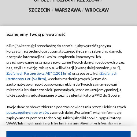
SZCZECIN
/
WARSZAWA
/
WROCŁAW
Szanujemy Twoją prywatność
Dołącz do nas:
Kliknij "Akceptuję i przechodzę do serwisu", aby wyrazić zgody na
korzystanie z technologii automatycznego śledzenia i zbierania danych,
TVP
dostęp do informacji na Twoim urządzeniu końcowym i ich
Abonament TVP
przechowywanie oraz na przetwarzanie Twoich danych osobowych przez
Regulamin TVP
nas, czyli Telewizję Polską S.A. w likwidacji (zwaną dalej również „TVP”),
Emisja w TVP
Polityka prywatności
Zaufanych Partnerów z IAB* (1201 firm)
oraz pozostałych
Zaufanych
Partnerów TVP (93 firm)
, w celach marketingowych (w tym do
Centrum informacji TVP
Moje zgody
zautomatyzowanego dopasowania reklam do Twoich zainteresowań i
mierzenia ich skuteczności) i pozostałych, które wskazujemy poniżej, a
Naziemna Telewizja Cyfrowa
Pomoc
także zgody na udostępnianie przez nas identyfikatora PPID do Google.
Sklep TVP
Biuro reklamy
Twoje dane osobowe zbierane podczas odwiedzania przez Ciebie naszych
Rada Programowa
Kontakt
poszczególnych serwisów
zwanych dalej „Portalem”, w tym informacje
zapisywane za pomocą technologii takich jak: pliki cookie, sygnalizatory
System NOS
WWW lub innych podobnych technologii umożliwiających świadczenie
dopasowanych i bezpiecznych usług, personalizację treści oraz reklam,
Informacje o nadawcy
Kanały
udostępnianie funkcji mediów społecznościowych oraz analizowanie