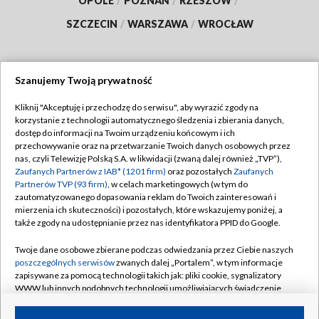
OPOLE
/
POZNAŃ
/
RZESZÓW
/
SZCZECIN
/
WARSZAWA
/
WROCŁAW
Szanujemy Twoją prywatność
Dołącz do nas:
Kliknij "Akceptuję i przechodzę do serwisu", aby wyrazić zgody na
korzystanie z technologii automatycznego śledzenia i zbierania danych,
TVP
dostęp do informacji na Twoim urządzeniu końcowym i ich
Abonament TVP
przechowywanie oraz na przetwarzanie Twoich danych osobowych przez
Regulamin TVP
nas, czyli Telewizję Polską S.A. w likwidacji (zwaną dalej również „TVP”),
Emisja w TVP
Zaufanych Partnerów z IAB* (1201 firm)
oraz pozostałych
Zaufanych
Polityka prywatności
Partnerów TVP (93 firm)
, w celach marketingowych (w tym do
Centrum informacji TVP
Moje zgody
zautomatyzowanego dopasowania reklam do Twoich zainteresowań i
mierzenia ich skuteczności) i pozostałych, które wskazujemy poniżej, a
Naziemna Telewizja Cyfrowa
Pomoc
także zgody na udostępnianie przez nas identyfikatora PPID do Google.
Sklep TVP
Biuro reklamy
Twoje dane osobowe zbierane podczas odwiedzania przez Ciebie naszych
Rada Programowa
poszczególnych serwisów
zwanych dalej „Portalem”, w tym informacje
Kontakt
zapisywane za pomocą technologii takich jak: pliki cookie, sygnalizatory
System NOS
WWW lub innych podobnych technologii umożliwiających świadczenie
dopasowanych i bezpiecznych usług, personalizację treści oraz reklam,
Informacje o nadawcy
Kanały
udostępnianie funkcji mediów społecznościowych oraz analizowanie