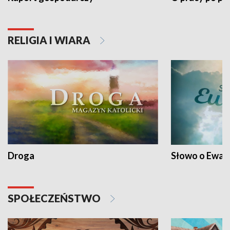
RELIGIA I WIARA
Droga
Słowo o Ewang
SPOŁECZEŃSTWO