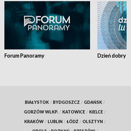
Forum Panoramy
Dzień dobry t
BIAŁYSTOK
/
BYDGOSZCZ
/
GDAŃSK
/
GORZÓW WLKP.
/
KATOWICE
/
KIELCE
/
KRAKÓW
/
LUBLIN
/
ŁÓDŹ
/
OLSZTYN
/