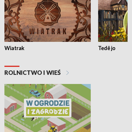
Wiatrak
Tedë jo
ROLNICTWO I WIEŚ