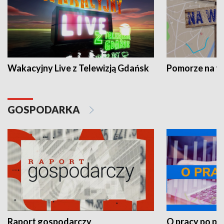
Wakacyjny Live z Telewizją Gdańsk
Pomorze na 
GOSPODARKA
Raport gospodarczy
O pracy po pr