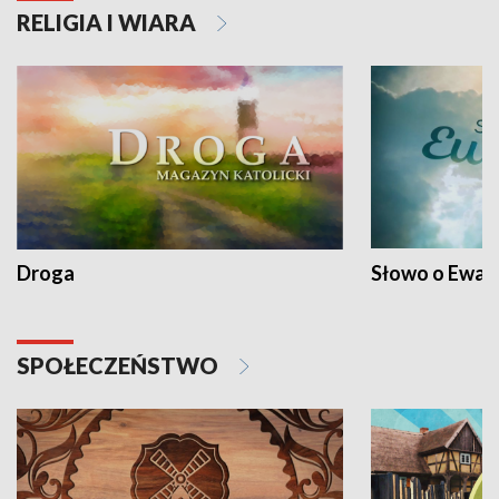
RELIGIA I WIARA
Droga
Słowo o Ewang
SPOŁECZEŃSTWO