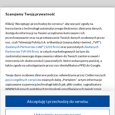
Szanujemy Twoją prywatność
Dołącz do nas:
Kliknij "Akceptuję i przechodzę do serwisu", aby wyrazić zgody na
korzystanie z technologii automatycznego śledzenia i zbierania danych,
TVP
dostęp do informacji na Twoim urządzeniu końcowym i ich
Abonament TVP
przechowywanie oraz na przetwarzanie Twoich danych osobowych przez
Regulamin TVP
nas, czyli Telewizję Polską S.A. w likwidacji (zwaną dalej również „TVP”),
Emisja w TVP
Zaufanych Partnerów z IAB* (1201 firm)
oraz pozostałych
Zaufanych
Polityka prywatności
Partnerów TVP (93 firm)
, w celach marketingowych (w tym do
Centrum informacji TVP
Moje zgody
zautomatyzowanego dopasowania reklam do Twoich zainteresowań i
mierzenia ich skuteczności) i pozostałych, które wskazujemy poniżej, a
Naziemna Telewizja Cyfrowa
Pomoc
także zgody na udostępnianie przez nas identyfikatora PPID do Google.
Sklep TVP
Biuro reklamy
Twoje dane osobowe zbierane podczas odwiedzania przez Ciebie naszych
Rada Programowa
poszczególnych serwisów
zwanych dalej „Portalem”, w tym informacje
Kontakt
zapisywane za pomocą technologii takich jak: pliki cookie, sygnalizatory
System NOS
WWW lub innych podobnych technologii umożliwiających świadczenie
dopasowanych i bezpiecznych usług, personalizację treści oraz reklam,
Informacje o nadawcy
Kanały
udostępnianie funkcji mediów społecznościowych oraz analizowanie
Akceptuję i przechodzę do serwisu
ruchu w Internecie.
Program dla prasy
©2026 Telewizja Polska S.A. w likwidacji
Biuro Reklamy
Twoje dane osobowe zbierane podczas odwiedzania przez Ciebie
Ustawienia zaawansowane