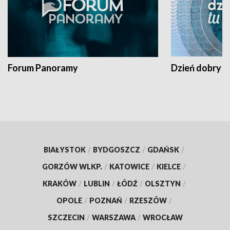
Forum Panoramy
Dzień dobry t
BIAŁYSTOK
/
BYDGOSZCZ
/
GDAŃSK
/
GORZÓW WLKP.
/
KATOWICE
/
KIELCE
/
KRAKÓW
/
LUBLIN
/
ŁÓDŹ
/
OLSZTYN
/
OPOLE
/
POZNAŃ
/
RZESZÓW
/
SZCZECIN
/
WARSZAWA
/
WROCŁAW