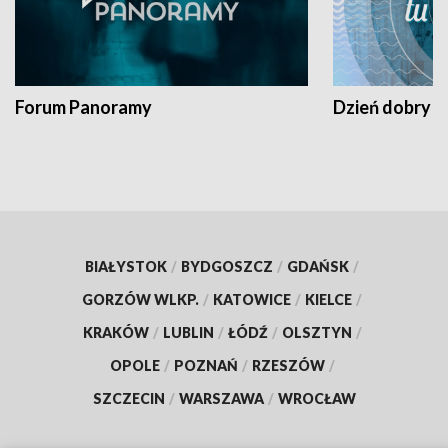
Forum Panoramy
Dzień dobry t
BIAŁYSTOK
/
BYDGOSZCZ
/
GDAŃSK
/
GORZÓW WLKP.
/
KATOWICE
/
KIELCE
/
KRAKÓW
/
LUBLIN
/
ŁÓDŹ
/
OLSZTYN
/
OPOLE
/
POZNAŃ
/
RZESZÓW
/
SZCZECIN
/
WARSZAWA
/
WROCŁAW