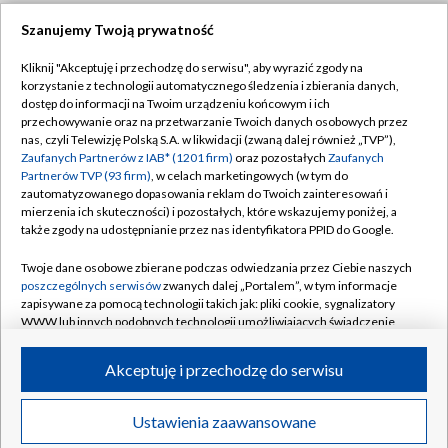
Szanujemy Twoją prywatność
Dołącz do nas:
Kliknij "Akceptuję i przechodzę do serwisu", aby wyrazić zgody na
korzystanie z technologii automatycznego śledzenia i zbierania danych,
TVP
dostęp do informacji na Twoim urządzeniu końcowym i ich
Abonament TVP
przechowywanie oraz na przetwarzanie Twoich danych osobowych przez
Regulamin TVP
nas, czyli Telewizję Polską S.A. w likwidacji (zwaną dalej również „TVP”),
Emisja w TVP
Zaufanych Partnerów z IAB* (1201 firm)
oraz pozostałych
Zaufanych
Polityka prywatności
Partnerów TVP (93 firm)
, w celach marketingowych (w tym do
Centrum informacji TVP
Moje zgody
zautomatyzowanego dopasowania reklam do Twoich zainteresowań i
mierzenia ich skuteczności) i pozostałych, które wskazujemy poniżej, a
Naziemna Telewizja Cyfrowa
Pomoc
także zgody na udostępnianie przez nas identyfikatora PPID do Google.
Sklep TVP
Biuro reklamy
Twoje dane osobowe zbierane podczas odwiedzania przez Ciebie naszych
Rada Programowa
poszczególnych serwisów
zwanych dalej „Portalem”, w tym informacje
Kontakt
zapisywane za pomocą technologii takich jak: pliki cookie, sygnalizatory
System NOS
WWW lub innych podobnych technologii umożliwiających świadczenie
dopasowanych i bezpiecznych usług, personalizację treści oraz reklam,
Informacje o nadawcy
Kanały
udostępnianie funkcji mediów społecznościowych oraz analizowanie
Akceptuję i przechodzę do serwisu
ruchu w Internecie.
Program dla prasy
©2026 Telewizja Polska S.A. w likwidacji
Biuro Reklamy
Twoje dane osobowe zbierane podczas odwiedzania przez Ciebie
Ustawienia zaawansowane
poszczególnych serwisów
na Portalu, takie jak adresy IP, identyfikatory
Ogłoszenie przetargowe