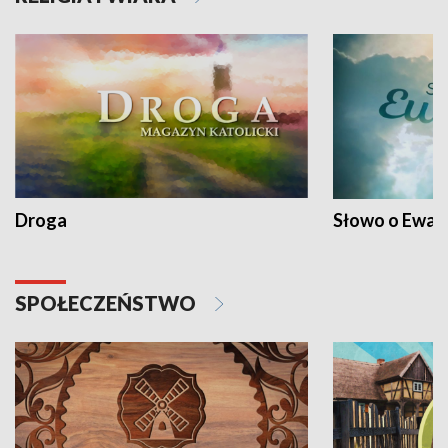
Droga
Słowo o Ewang
SPOŁECZEŃSTWO