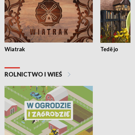
Wiatrak
Tedë jo
ROLNICTWO I WIEŚ