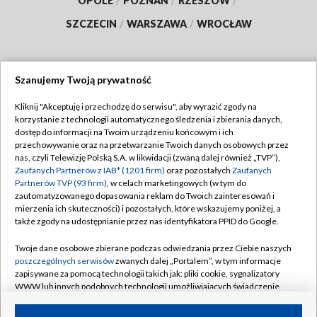
OPOLE
/
POZNAŃ
/
RZESZÓW
/
SZCZECIN
/
WARSZAWA
/
WROCŁAW
Szanujemy Twoją prywatność
Dołącz do nas:
Kliknij "Akceptuję i przechodzę do serwisu", aby wyrazić zgody na
korzystanie z technologii automatycznego śledzenia i zbierania danych,
TVP
dostęp do informacji na Twoim urządzeniu końcowym i ich
Abonament TVP
przechowywanie oraz na przetwarzanie Twoich danych osobowych przez
Regulamin TVP
nas, czyli Telewizję Polską S.A. w likwidacji (zwaną dalej również „TVP”),
Emisja w TVP
Zaufanych Partnerów z IAB* (1201 firm)
oraz pozostałych
Zaufanych
Polityka prywatności
Partnerów TVP (93 firm)
, w celach marketingowych (w tym do
Centrum informacji TVP
Moje zgody
zautomatyzowanego dopasowania reklam do Twoich zainteresowań i
mierzenia ich skuteczności) i pozostałych, które wskazujemy poniżej, a
Naziemna Telewizja Cyfrowa
Pomoc
także zgody na udostępnianie przez nas identyfikatora PPID do Google.
Sklep TVP
Biuro reklamy
Twoje dane osobowe zbierane podczas odwiedzania przez Ciebie naszych
Rada Programowa
poszczególnych serwisów
zwanych dalej „Portalem”, w tym informacje
Kontakt
zapisywane za pomocą technologii takich jak: pliki cookie, sygnalizatory
System NOS
WWW lub innych podobnych technologii umożliwiających świadczenie
dopasowanych i bezpiecznych usług, personalizację treści oraz reklam,
Informacje o nadawcy
Kanały
udostępnianie funkcji mediów społecznościowych oraz analizowanie