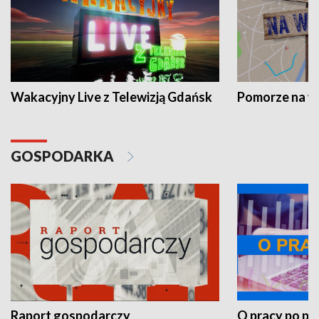
Wakacyjny Live z Telewizją Gdańsk
Pomorze na 
GOSPODARKA
Raport gospodarczy
O pracy po pr