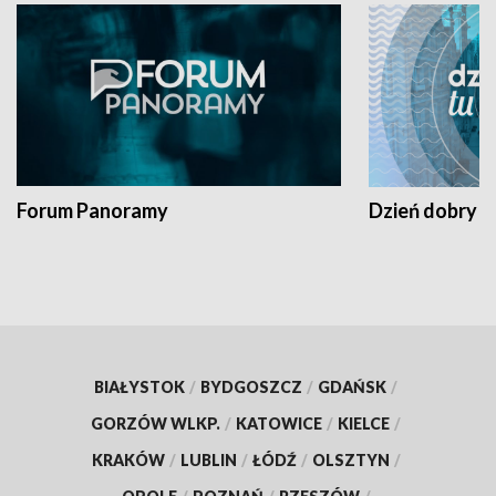
Forum Panoramy
Dzień dobry t
BIAŁYSTOK
/
BYDGOSZCZ
/
GDAŃSK
/
GORZÓW WLKP.
/
KATOWICE
/
KIELCE
/
KRAKÓW
/
LUBLIN
/
ŁÓDŹ
/
OLSZTYN
/