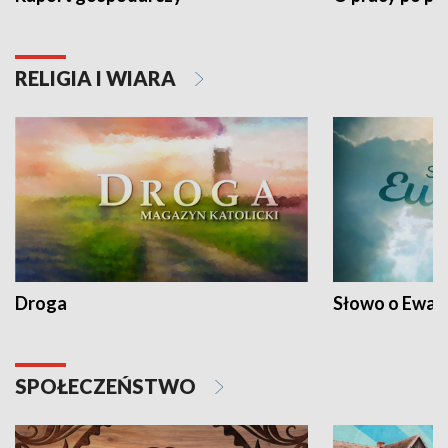
RELIGIA I WIARA
Droga
Słowo o Ewang
SPOŁECZEŃSTWO