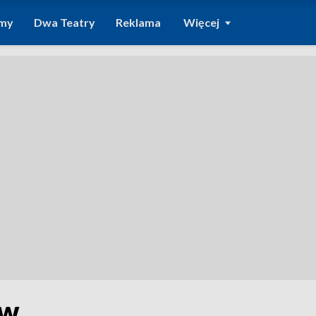
amy
Dwa Teatry
Reklama
Więcej
ów