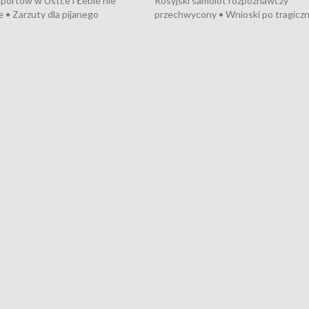
portów w Ustce i Łebie nie
Rosyjski samolot rozpoznawczy
 • Zarzuty dla pijanego
przechwycony • Wnioski po tragicz
ciągnika • Protest
pożarze na działkach • Śledztwo po
wanych przez dewelopera w
pożarze łodzi na Motławie • Urząd M
ilion zł dla dzieci z UCK od
wraca do Słupska • Kampania społe
ghters • Efekty wpisu Gdyni na
puckiego Hospicjum • Nagrody Fest
ESCO • Kaszubscy kuczerzy
Szekspirowskiego rozdane • Tysiąc
ur de Pologne
kibiców na trasie przejazdu peleton
Tour de Pologne przez Kaszuby