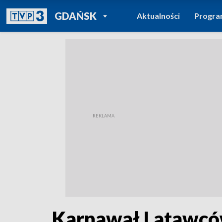
POWRÓT DO
GDAŃSK
Aktualności
Progr
TVP REGIONY
Karnawał Latawc