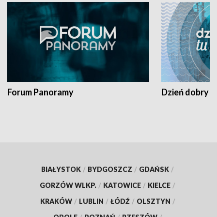
Forum Panoramy
Dzień dobry t
BIAŁYSTOK
/
BYDGOSZCZ
/
GDAŃSK
/
GORZÓW WLKP.
/
KATOWICE
/
KIELCE
/
KRAKÓW
/
LUBLIN
/
ŁÓDŹ
/
OLSZTYN
/