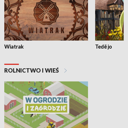
Wiatrak
Tedë jo
ROLNICTWO I WIEŚ