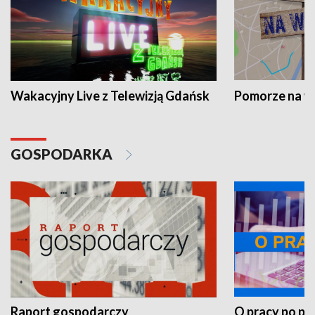
Wakacyjny Live z Telewizją Gdańsk
Pomorze na 
GOSPODARKA
Raport gospodarczy
O pracy po pr