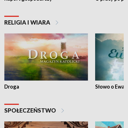
RELIGIA I WIARA
Droga
Słowo o Ewang
SPOŁECZEŃSTWO