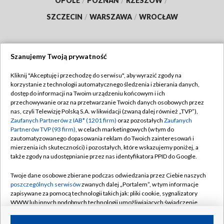
OPOLE
/
POZNAŃ
/
RZESZÓW
/
SZCZECIN
/
WARSZAWA
/
WROCŁAW
Szanujemy Twoją prywatność
Dołącz do nas:
Kliknij "Akceptuję i przechodzę do serwisu", aby wyrazić zgody na
korzystanie z technologii automatycznego śledzenia i zbierania danych,
TVP
dostęp do informacji na Twoim urządzeniu końcowym i ich
Abonament TVP
przechowywanie oraz na przetwarzanie Twoich danych osobowych przez
Regulamin TVP
nas, czyli Telewizję Polską S.A. w likwidacji (zwaną dalej również „TVP”),
Emisja w TVP
Zaufanych Partnerów z IAB* (1201 firm)
oraz pozostałych
Zaufanych
Polityka prywatności
Partnerów TVP (93 firm)
, w celach marketingowych (w tym do
Centrum informacji TVP
Moje zgody
zautomatyzowanego dopasowania reklam do Twoich zainteresowań i
mierzenia ich skuteczności) i pozostałych, które wskazujemy poniżej, a
Naziemna Telewizja Cyfrowa
Pomoc
także zgody na udostępnianie przez nas identyfikatora PPID do Google.
Sklep TVP
Biuro reklamy
Twoje dane osobowe zbierane podczas odwiedzania przez Ciebie naszych
Rada Programowa
poszczególnych serwisów
zwanych dalej „Portalem”, w tym informacje
Kontakt
zapisywane za pomocą technologii takich jak: pliki cookie, sygnalizatory
System NOS
WWW lub innych podobnych technologii umożliwiających świadczenie
dopasowanych i bezpiecznych usług, personalizację treści oraz reklam,
Informacje o nadawcy
Kanały
udostępnianie funkcji mediów społecznościowych oraz analizowanie