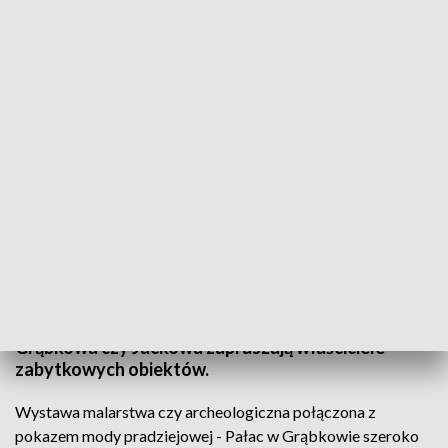
Festiwal Dworów i Pałaców Północnych Kaszub
Trwa Festiwal Dworów i Pałaców Północnych
Kaszub. Do niedzieli poznać możemy bogatą
historię obiektów, w których niegdyś mieszkały
najbardziej zamożne rody. To jedyne takie
wydarzenie w naszym regionie. Do Godętowa,
Grąbkowa czy Jackowa zapraszają właściciele
zabytkowych obiektów.
Wystawa malarstwa czy archeologiczna połączona z
pokazem mody pradziejowej - Pałac w Grąbkowie szeroko