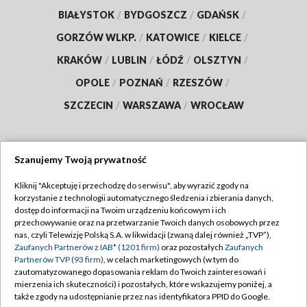
BIAŁYSTOK
/
BYDGOSZCZ
/
GDAŃSK
/
GORZÓW WLKP.
/
KATOWICE
/
KIELCE
/
KRAKÓW
/
LUBLIN
/
ŁÓDŹ
/
OLSZTYN
/
OPOLE
/
POZNAŃ
/
RZESZÓW
/
SZCZECIN
/
WARSZAWA
/
WROCŁAW
Szanujemy Twoją prywatność
Dołącz do nas:
Kliknij "Akceptuję i przechodzę do serwisu", aby wyrazić zgody na
korzystanie z technologii automatycznego śledzenia i zbierania danych,
TVP
dostęp do informacji na Twoim urządzeniu końcowym i ich
Abonament TVP
przechowywanie oraz na przetwarzanie Twoich danych osobowych przez
Regulamin TVP
nas, czyli Telewizję Polską S.A. w likwidacji (zwaną dalej również „TVP”),
Emisja w TVP
Polityka prywatności
Zaufanych Partnerów z IAB* (1201 firm)
oraz pozostałych
Zaufanych
Partnerów TVP (93 firm)
, w celach marketingowych (w tym do
Centrum informacji TVP
Moje zgody
zautomatyzowanego dopasowania reklam do Twoich zainteresowań i
mierzenia ich skuteczności) i pozostałych, które wskazujemy poniżej, a
Naziemna Telewizja Cyfrowa
Pomoc
także zgody na udostępnianie przez nas identyfikatora PPID do Google.