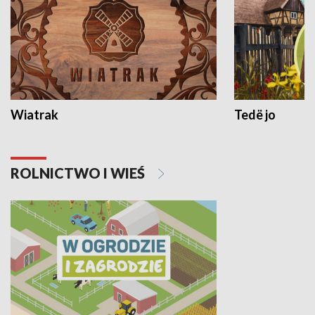
Wiatrak
Tedë jo
ROLNICTWO I WIEŚ