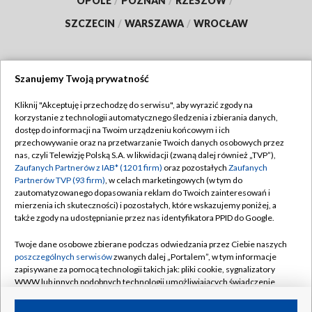
OPOLE
/
POZNAŃ
/
RZESZÓW
/
SZCZECIN
/
WARSZAWA
/
WROCŁAW
Szanujemy Twoją prywatność
Dołącz do nas:
Kliknij "Akceptuję i przechodzę do serwisu", aby wyrazić zgody na
korzystanie z technologii automatycznego śledzenia i zbierania danych,
TVP
dostęp do informacji na Twoim urządzeniu końcowym i ich
Abonament TVP
przechowywanie oraz na przetwarzanie Twoich danych osobowych przez
Regulamin TVP
nas, czyli Telewizję Polską S.A. w likwidacji (zwaną dalej również „TVP”),
Emisja w TVP
Zaufanych Partnerów z IAB* (1201 firm)
oraz pozostałych
Zaufanych
Polityka prywatności
Partnerów TVP (93 firm)
, w celach marketingowych (w tym do
Centrum informacji TVP
Moje zgody
zautomatyzowanego dopasowania reklam do Twoich zainteresowań i
mierzenia ich skuteczności) i pozostałych, które wskazujemy poniżej, a
Naziemna Telewizja Cyfrowa
Pomoc
także zgody na udostępnianie przez nas identyfikatora PPID do Google.
Sklep TVP
Biuro reklamy
Twoje dane osobowe zbierane podczas odwiedzania przez Ciebie naszych
Rada Programowa
poszczególnych serwisów
zwanych dalej „Portalem”, w tym informacje
Kontakt
zapisywane za pomocą technologii takich jak: pliki cookie, sygnalizatory
System NOS
WWW lub innych podobnych technologii umożliwiających świadczenie
dopasowanych i bezpiecznych usług, personalizację treści oraz reklam,
Informacje o nadawcy
Kanały
udostępnianie funkcji mediów społecznościowych oraz analizowanie