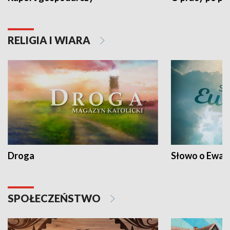
RELIGIA I WIARA
Droga
Słowo o Ewang
SPOŁECZEŃSTWO