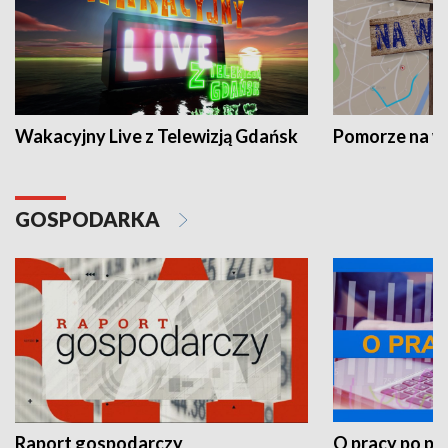
Wakacyjny Live z Telewizją Gdańsk
Pomorze na 
GOSPODARKA
Raport gospodarczy
O pracy po pr