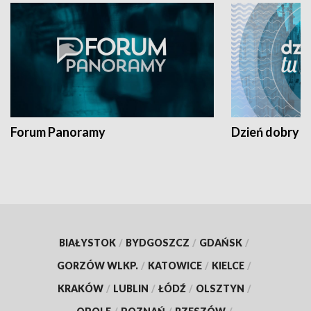
Forum Panoramy
Dzień dobry t
BIAŁYSTOK
/
BYDGOSZCZ
/
GDAŃSK
/
GORZÓW WLKP.
/
KATOWICE
/
KIELCE
/
KRAKÓW
/
LUBLIN
/
ŁÓDŹ
/
OLSZTYN
/