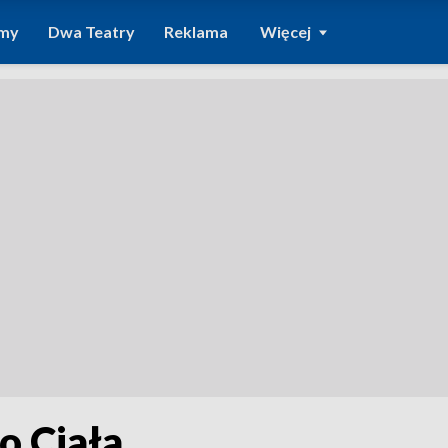
amy
Dwa Teatry
Reklama
Więcej
o Ciała