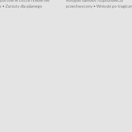
portów w Ustce i Łebie nie
Rosyjski samolot rozpoznawczy
 • Zarzuty dla pijanego
przechwycony • Wnioski po tragicz
ciągnika • Protest
pożarze na działkach • Śledztwo po
wanych przez dewelopera w
pożarze łodzi na Motławie • Urząd M
ilion zł dla dzieci z UCK od
wraca do Słupska • Kampania społe
ghters • Efekty wpisu Gdyni na
puckiego Hospicjum • Nagrody Fest
ESCO • Kaszubscy kuczerzy
Szekspirowskiego rozdane • Tysiąc
ur de Pologne
kibiców na trasie przejazdu peleton
Tour de Pologne przez Kaszuby