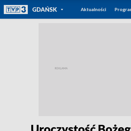
POWRÓT DO
GDAŃSK
Aktualności
Progr
TVP REGIONY
Uroczystość Bożeg