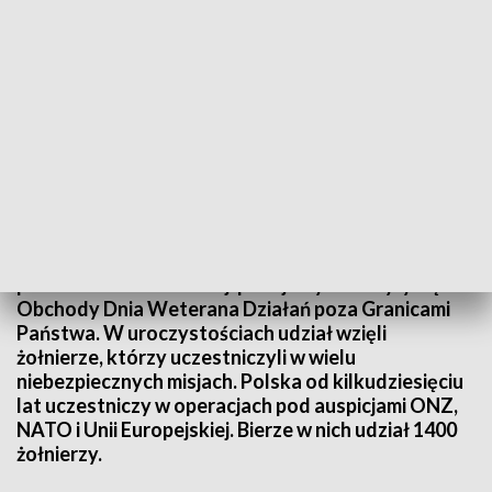
Dzień Weterana Działań poza Granicami Państwa
Na poligonie w Ustce przy pomniku poświęconemu
polskim weteranom misji pokojowych odbyły się
Obchody Dnia Weterana Działań poza Granicami
Państwa. W uroczystościach udział wzięli
żołnierze, którzy uczestniczyli w wielu
niebezpiecznych misjach. Polska od kilkudziesięciu
lat uczestniczy w operacjach pod auspicjami ONZ,
NATO i Unii Europejskiej. Bierze w nich udział 1400
żołnierzy.