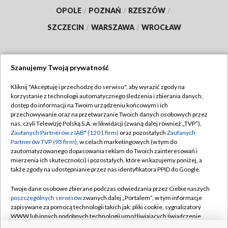
OPOLE
/
POZNAŃ
/
RZESZÓW
/
SZCZECIN
/
WARSZAWA
/
WROCŁAW
Szanujemy Twoją prywatność
Dołącz do nas:
Kliknij "Akceptuję i przechodzę do serwisu", aby wyrazić zgody na
korzystanie z technologii automatycznego śledzenia i zbierania danych,
TVP
dostęp do informacji na Twoim urządzeniu końcowym i ich
Abonament TVP
przechowywanie oraz na przetwarzanie Twoich danych osobowych przez
Regulamin TVP
nas, czyli Telewizję Polską S.A. w likwidacji (zwaną dalej również „TVP”),
Emisja w TVP
Polityka prywatności
Zaufanych Partnerów z IAB* (1201 firm)
oraz pozostałych
Zaufanych
Partnerów TVP (93 firm)
, w celach marketingowych (w tym do
Centrum informacji TVP
Moje zgody
zautomatyzowanego dopasowania reklam do Twoich zainteresowań i
mierzenia ich skuteczności) i pozostałych, które wskazujemy poniżej, a
Naziemna Telewizja Cyfrowa
Pomoc
także zgody na udostępnianie przez nas identyfikatora PPID do Google.
Sklep TVP
Biuro reklamy
Twoje dane osobowe zbierane podczas odwiedzania przez Ciebie naszych
Rada Programowa
Kontakt
poszczególnych serwisów
zwanych dalej „Portalem”, w tym informacje
zapisywane za pomocą technologii takich jak: pliki cookie, sygnalizatory
System NOS
WWW lub innych podobnych technologii umożliwiających świadczenie
dopasowanych i bezpiecznych usług, personalizację treści oraz reklam,