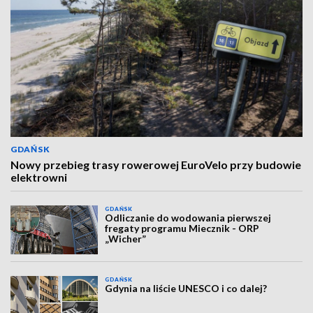
GDAŃSK
Nowy przebieg trasy rowerowej EuroVelo przy budowie
elektrowni
GDAŃSK
Odliczanie do wodowania pierwszej
fregaty programu Miecznik - ORP
„Wicher”
GDAŃSK
Gdynia na liście UNESCO i co dalej?