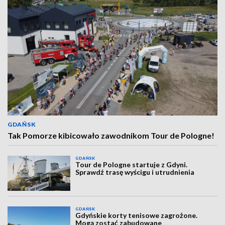
GDAŃSK
Tak Pomorze kibicowało zawodnikom Tour de Pologne!
GDAŃSK
Tour de Pologne startuje z Gdyni.
Sprawdź trasę wyścigu i utrudnienia
GDAŃSK
Gdyńskie korty tenisowe zagrożone.
Mogą zostać zabudowane