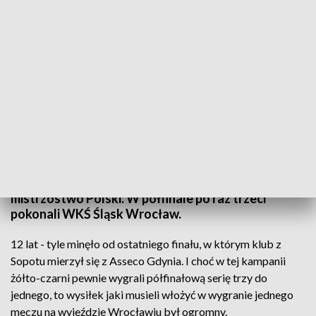
Trefl Sopot zagra w finale Orlen Basket Ligi! (fot. PAP/EPA)
To sukces, na który koszykarze i kibice z Sopotu
czekali od 2012 roku. Koszykarze Trefla zagrają o
mistrzostwo Polski. W półfinale po raz trzeci
pokonali WKŚ Śląsk Wrocław.
12 lat - tyle minęło od ostatniego finału, w którym klub z
Sopotu mierzył się z Asseco Gdynia. I choć w tej kampanii
żółto-czarni pewnie wygrali półfinałową serię trzy do
jednego, to wysiłek jaki musieli włożyć w wygranie jednego
meczu na wyjeździe Wrocławiu był ogromny.