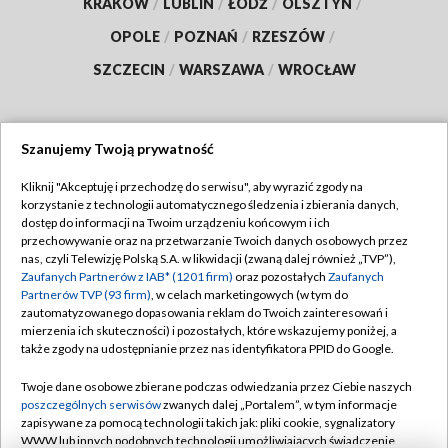
KRAKÓW
/
LUBLIN
/
ŁÓDŹ
/
OLSZTYN
/
OPOLE
/
POZNAŃ
/
RZESZÓW
/
SZCZECIN
/
WARSZAWA
/
WROCŁAW
Szanujemy Twoją prywatność
Dołącz do nas:
Kliknij "Akceptuję i przechodzę do serwisu", aby wyrazić zgody na
korzystanie z technologii automatycznego śledzenia i zbierania danych,
TVP
dostęp do informacji na Twoim urządzeniu końcowym i ich
Abonament TVP
przechowywanie oraz na przetwarzanie Twoich danych osobowych przez
Regulamin TVP
nas, czyli Telewizję Polską S.A. w likwidacji (zwaną dalej również „TVP”),
Emisja w TVP
Polityka prywatności
Zaufanych Partnerów z IAB* (1201 firm)
oraz pozostałych
Zaufanych
Partnerów TVP (93 firm)
, w celach marketingowych (w tym do
Centrum informacji TVP
Moje zgody
zautomatyzowanego dopasowania reklam do Twoich zainteresowań i
mierzenia ich skuteczności) i pozostałych, które wskazujemy poniżej, a
Naziemna Telewizja Cyfrowa
Pomoc
także zgody na udostępnianie przez nas identyfikatora PPID do Google.
Sklep TVP
Biuro reklamy
Twoje dane osobowe zbierane podczas odwiedzania przez Ciebie naszych
Rada Programowa
Kontakt
poszczególnych serwisów
zwanych dalej „Portalem”, w tym informacje
zapisywane za pomocą technologii takich jak: pliki cookie, sygnalizatory
System NOS
WWW lub innych podobnych technologii umożliwiających świadczenie