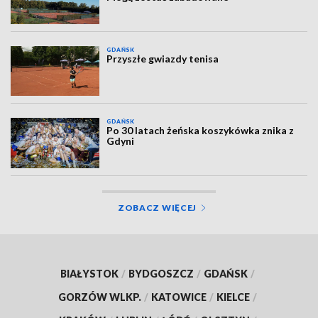
GDAŃSK
Przyszłe gwiazdy tenisa
GDAŃSK
Po 30 latach żeńska koszykówka znika z
Gdyni
ZOBACZ WIĘCEJ
BIAŁYSTOK
/
BYDGOSZCZ
/
GDAŃSK
/
GORZÓW WLKP.
/
KATOWICE
/
KIELCE
/