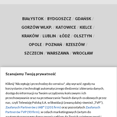
BIAŁYSTOK
/
BYDGOSZCZ
/
GDAŃSK
/
GORZÓW WLKP.
/
KATOWICE
/
KIELCE
/
KRAKÓW
/
LUBLIN
/
ŁÓDŹ
/
OLSZTYN
/
OPOLE
/
POZNAŃ
/
RZESZÓW
/
SZCZECIN
/
WARSZAWA
/
WROCŁAW
Szanujemy Twoją prywatność
Dołącz do nas:
Kliknij "Akceptuję i przechodzę do serwisu", aby wyrazić zgody na
korzystanie z technologii automatycznego śledzenia i zbierania danych,
TVP
dostęp do informacji na Twoim urządzeniu końcowym i ich
Abonament TVP
przechowywanie oraz na przetwarzanie Twoich danych osobowych przez
Regulamin TVP
nas, czyli Telewizję Polską S.A. w likwidacji (zwaną dalej również „TVP”),
Emisja w TVP
Polityka prywatności
Zaufanych Partnerów z IAB* (1201 firm)
oraz pozostałych
Zaufanych
Partnerów TVP (93 firm)
, w celach marketingowych (w tym do
Centrum informacji TVP
Moje zgody
zautomatyzowanego dopasowania reklam do Twoich zainteresowań i