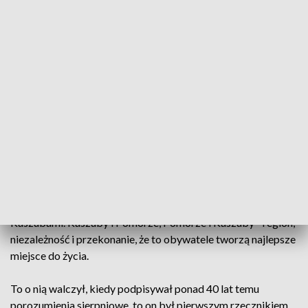
niepozorny z wyglądu człowiek życiorysem mógłby
obdzielić innych. Wychowany w rodzinie zasad i przekonania,
że trzeba być przyzwoitym, absolwent najlepszego
toruńskiego gimnazjum, ale to na północ, dzięki ojcu,
kierował swoje zainteresowania. I pewnie na Pomorzu
zamieszkałby dużo wcześniej, gdyby nie wybuch wojny i tu
Bądkowski pokazał, że nie tylko trzeba być przyzwoitym, ale
też odważnym.
Miłość do Pomorza nie ustała nawet w czasie wojny, nawet w
czasie kiedy walczył w bitwie o Narwik, nawet kiedy służył w
Szkocji i Anglii. W 1946 roku zamieszkał na Wybrzeżu i to z
nim związał swoje życie, a nader wszystko związał się z
Kaszubami. Kaszuby i Pomorze, Pomorze i Kaszuby - region,
niezależność i przekonanie, że to obywatele tworzą najlepsze
miejsce do życia.
To o nią walczył, kiedy podpisywał ponad 40 lat temu
porozumienia sierpniowe, to on był pierwszym rzecznikiem