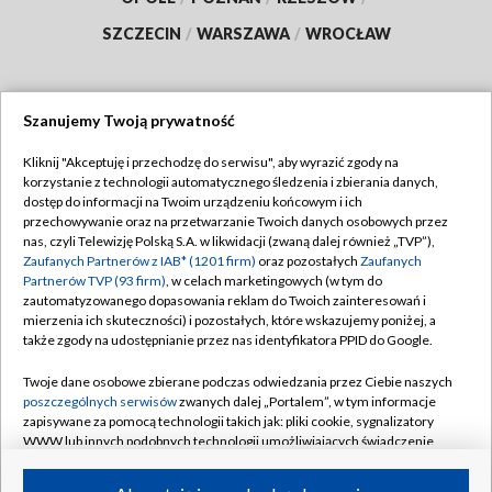
SZCZECIN
/
WARSZAWA
/
WROCŁAW
Szanujemy Twoją prywatność
Dołącz do nas:
Kliknij "Akceptuję i przechodzę do serwisu", aby wyrazić zgody na
korzystanie z technologii automatycznego śledzenia i zbierania danych,
TVP
dostęp do informacji na Twoim urządzeniu końcowym i ich
Abonament TVP
przechowywanie oraz na przetwarzanie Twoich danych osobowych przez
Regulamin TVP
nas, czyli Telewizję Polską S.A. w likwidacji (zwaną dalej również „TVP”),
Emisja w TVP
Polityka prywatności
Zaufanych Partnerów z IAB* (1201 firm)
oraz pozostałych
Zaufanych
Partnerów TVP (93 firm)
, w celach marketingowych (w tym do
Centrum informacji TVP
Moje zgody
zautomatyzowanego dopasowania reklam do Twoich zainteresowań i
mierzenia ich skuteczności) i pozostałych, które wskazujemy poniżej, a
Naziemna Telewizja Cyfrowa
Pomoc
także zgody na udostępnianie przez nas identyfikatora PPID do Google.
Sklep TVP
Biuro reklamy
Twoje dane osobowe zbierane podczas odwiedzania przez Ciebie naszych
Rada Programowa
Kontakt
poszczególnych serwisów
zwanych dalej „Portalem”, w tym informacje
zapisywane za pomocą technologii takich jak: pliki cookie, sygnalizatory
System NOS
WWW lub innych podobnych technologii umożliwiających świadczenie
dopasowanych i bezpiecznych usług, personalizację treści oraz reklam,
Informacje o nadawcy
Kanały
udostępnianie funkcji mediów społecznościowych oraz analizowanie