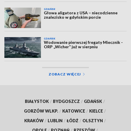
GDAŃSK
Głowa aligatora z USA – niecodzienne
znalezisko w gdyńskim porcie
GDAŃSK
Wodowanie pierwszej fregaty Miecznik -
ORP „Wicher” już w sierpniu
ZOBACZ WIĘCEJ
BIAŁYSTOK
/
BYDGOSZCZ
/
GDAŃSK
/
GORZÓW WLKP.
/
KATOWICE
/
KIELCE
/
KRAKÓW
/
LUBLIN
/
ŁÓDŹ
/
OLSZTYN
/
OPOLE
/
POZNAŃ
/
RZESZÓW
/