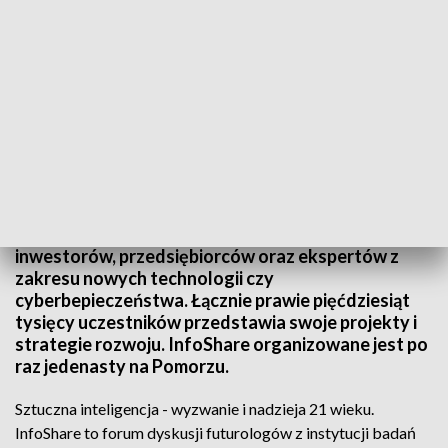
InfoShare w Gdańsku
W Gdańsku trwa największe w Europie Środkowo-
Wschodniej spotkanie twórców oprogramowania,
inwestorów, przedsiębiorców oraz ekspertów z
zakresu nowych technologii czy
cyberbepieczeństwa. Łącznie prawie pięćdziesiąt
tysięcy uczestników przedstawia swoje projekty i
strategie rozwoju. InfoShare organizowane jest po
raz jedenasty na Pomorzu.
Sztuczna inteligencja - wyzwanie i nadzieja 21 wieku.
InfoShare to forum dyskusji futurologów z instytucji badań