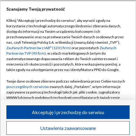
Szanujemy Twoją prywatność
Dołącz do nas:
Kliknij "Akceptuję i przechodzę do serwisu", aby wyrazić zgody na
korzystanie z technologii automatycznego śledzenia i zbierania danych,
TVP
dostęp do informacji na Twoim urządzeniu końcowym i ich
Abonament TVP
przechowywanie oraz na przetwarzanie Twoich danych osobowych przez
Regulamin TVP
nas, czyli Telewizję Polską S.A. w likwidacji (zwaną dalej również „TVP”),
Emisja w TVP
Zaufanych Partnerów z IAB* (1201 firm)
oraz pozostałych
Zaufanych
Polityka prywatności
Partnerów TVP (93 firm)
, w celach marketingowych (w tym do
Centrum informacji TVP
Moje zgody
zautomatyzowanego dopasowania reklam do Twoich zainteresowań i
mierzenia ich skuteczności) i pozostałych, które wskazujemy poniżej, a
Naziemna Telewizja Cyfrowa
Pomoc
także zgody na udostępnianie przez nas identyfikatora PPID do Google.
Sklep TVP
Biuro reklamy
Twoje dane osobowe zbierane podczas odwiedzania przez Ciebie naszych
Rada Programowa
poszczególnych serwisów
zwanych dalej „Portalem”, w tym informacje
Kontakt
zapisywane za pomocą technologii takich jak: pliki cookie, sygnalizatory
System NOS
WWW lub innych podobnych technologii umożliwiających świadczenie
dopasowanych i bezpiecznych usług, personalizację treści oraz reklam,
Informacje o nadawcy
Kanały
udostępnianie funkcji mediów społecznościowych oraz analizowanie
Akceptuję i przechodzę do serwisu
ruchu w Internecie.
Program dla prasy
©2026 Telewizja Polska S.A. w likwidacji
Biuro Reklamy
Twoje dane osobowe zbierane podczas odwiedzania przez Ciebie
Ustawienia zaawansowane
poszczególnych serwisów
na Portalu, takie jak adresy IP, identyfikatory
Ogłoszenie przetargowe