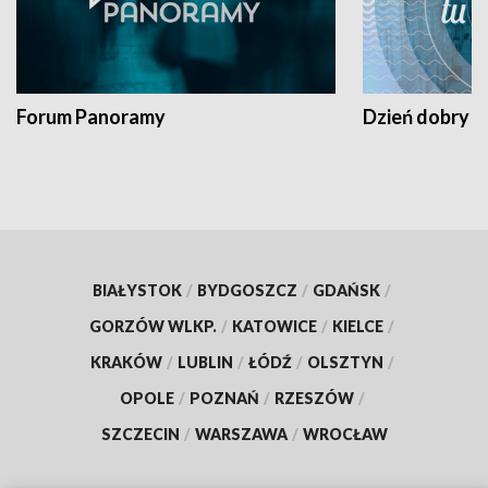
Forum Panoramy
Dzień dobry t
BIAŁYSTOK
/
BYDGOSZCZ
/
GDAŃSK
/
GORZÓW WLKP.
/
KATOWICE
/
KIELCE
/
KRAKÓW
/
LUBLIN
/
ŁÓDŹ
/
OLSZTYN
/
OPOLE
/
POZNAŃ
/
RZESZÓW
/
SZCZECIN
/
WARSZAWA
/
WROCŁAW