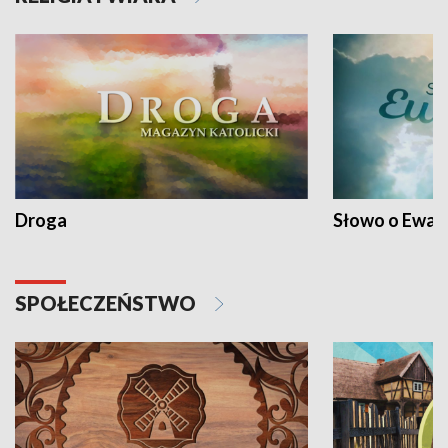
Droga
Słowo o Ewang
SPOŁECZEŃSTWO