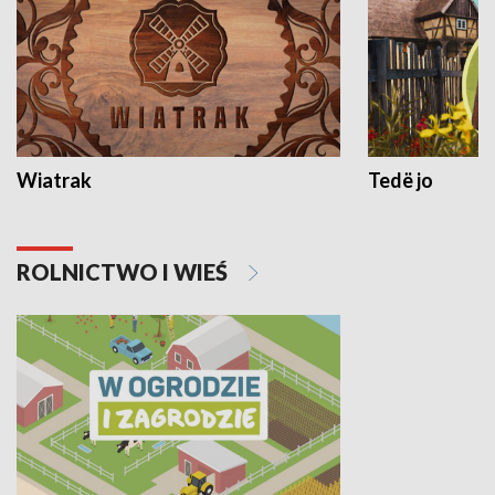
Wiatrak
Tedë jo
ROLNICTWO I WIEŚ