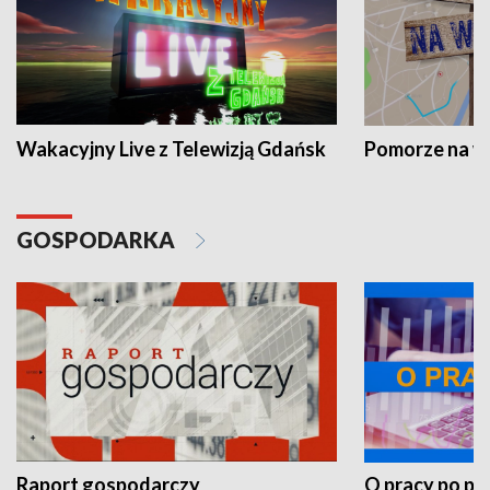
Wakacyjny Live z Telewizją Gdańsk
Pomorze na 
GOSPODARKA
Raport gospodarczy
O pracy po pr