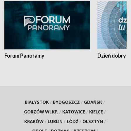
Forum Panoramy
Dzień dobry t
BIAŁYSTOK
/
BYDGOSZCZ
/
GDAŃSK
/
GORZÓW WLKP.
/
KATOWICE
/
KIELCE
/
KRAKÓW
/
LUBLIN
/
ŁÓDŹ
/
OLSZTYN
/