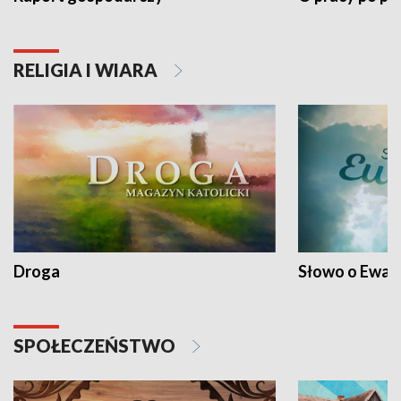
RELIGIA I WIARA
Droga
Słowo o Ewang
SPOŁECZEŃSTWO