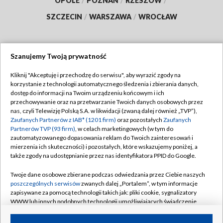
OPOLE
/
POZNAŃ
/
RZESZÓW
/
SZCZECIN
/
WARSZAWA
/
WROCŁAW
Szanujemy Twoją prywatność
Dołącz do nas:
Kliknij "Akceptuję i przechodzę do serwisu", aby wyrazić zgody na
korzystanie z technologii automatycznego śledzenia i zbierania danych,
TVP
dostęp do informacji na Twoim urządzeniu końcowym i ich
Abonament TVP
przechowywanie oraz na przetwarzanie Twoich danych osobowych przez
Regulamin TVP
nas, czyli Telewizję Polską S.A. w likwidacji (zwaną dalej również „TVP”),
Emisja w TVP
Zaufanych Partnerów z IAB* (1201 firm)
oraz pozostałych
Zaufanych
Polityka prywatności
Partnerów TVP (93 firm)
, w celach marketingowych (w tym do
Centrum informacji TVP
Moje zgody
zautomatyzowanego dopasowania reklam do Twoich zainteresowań i
mierzenia ich skuteczności) i pozostałych, które wskazujemy poniżej, a
Naziemna Telewizja Cyfrowa
Pomoc
także zgody na udostępnianie przez nas identyfikatora PPID do Google.
Sklep TVP
Biuro reklamy
Twoje dane osobowe zbierane podczas odwiedzania przez Ciebie naszych
Rada Programowa
poszczególnych serwisów
zwanych dalej „Portalem”, w tym informacje
Kontakt
zapisywane za pomocą technologii takich jak: pliki cookie, sygnalizatory
System NOS
WWW lub innych podobnych technologii umożliwiających świadczenie
dopasowanych i bezpiecznych usług, personalizację treści oraz reklam,
Informacje o nadawcy
Kanały
udostępnianie funkcji mediów społecznościowych oraz analizowanie