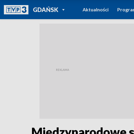
POWRÓT DO
GDAŃSK
Aktualności
Progr
TVP REGIONY
Międzynarodowe sp