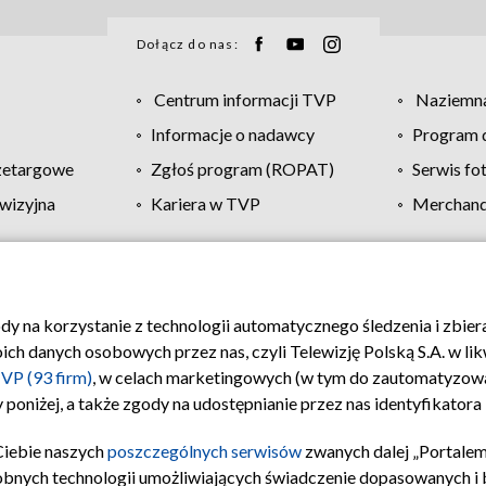
Dołącz do nas:
Centrum informacji TVP
Naziemna
Informacje o nadawcy
Program d
zetargowe
Zgłoś program (ROPAT)
Serwis fo
wizyjna
Kariera w TVP
Merchandi
Polityka prywatności
Moje zgody
Pomoc
Biuro re
ody na korzystanie z technologii automatycznego śledzenia i zbie
 danych osobowych przez nas, czyli Telewizję Polską S.A. w likw
VP (93 firm)
, w celach marketingowych (w tym do zautomatyzow
 poniżej, a także zgody na udostępnianie przez nas identyfikator
Ciebie naszych
poszczególnych serwisów
zwanych dalej „Portalem
obnych technologii umożliwiających świadczenie dopasowanych i be