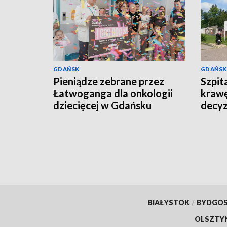
GDAŃSK
GDAŃSK
Pieniądze zebrane przez
Szpit
Łatwoganga dla onkologii
krawę
dziecięcej w Gdańsku
decyz
placó
BIAŁYSTOK
/
BYDGO
OLSZTY