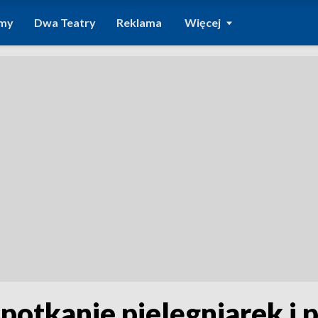
amy
Dwa Teatry
Reklama
Więcej
otkanie pielęgniarek i 