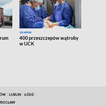
GDAŃSK
trum
400 przeszczepów wątroby
w UCK
KÓW
/
LUBLIN
/
ŁÓDŹ
/
ROCŁAW