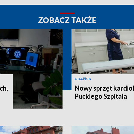
ZOBACZ TAKŻE
GDAŃSK
ch,
Nowy sprzęt kardiol
Puckiego Szpitala