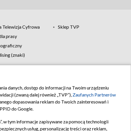
 Telewizja Cyfrowa
Sklep TVP
la prasy
tograficzny
sing (znaki)
klamy
Kontakt
rania danych, dostęp do informacji na Twoim urządzeniu
idacji (zwaną dalej również „TVP”),
Zaufanych Partnerów
anego dopasowania reklam do Twoich zainteresowań i
a PPID do Google.
”, w tym informacje zapisywane za pomocą technologii
zpiecznych usług, personalizację treści oraz reklam,