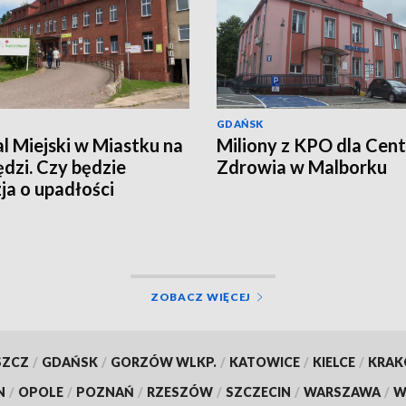
GDAŃSK
al Miejski w Miastku na
Miliony z KPO dla Cen
dzi. Czy będzie
Zdrowia w Malborku
ja o upadłości
wki?
ZOBACZ WIĘCEJ
SZCZ
/
GDAŃSK
/
GORZÓW WLKP.
/
KATOWICE
/
KIELCE
/
KRA
N
/
OPOLE
/
POZNAŃ
/
RZESZÓW
/
SZCZECIN
/
WARSZAWA
/
W