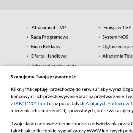
Abonament TVP
Emisja w TVP
Rada Programowa
System NOS
Biuro Reklamy
Ogłoszenie pr
Oferta Handlowa
Akademia Tele
Telegazeta ogłoszenia
Szanujemy Twoją prywatność
Regulamin TVP
Kliknij "Akceptuję i przechodzę do serwisu", aby wyrazić zg
końcowym i ich przechowywanie oraz na przetwarzanie Twoich
z IAB* (1201 firm)
oraz pozostałych
Zaufanych Partnerów T
mierzenia ich skuteczności) i pozostałych, które wskazujemy
Twoje dane osobowe zbierane podczas odwiedzania przez 
takich jak: pliki cookie, sygnalizatory WWW lub innych pod