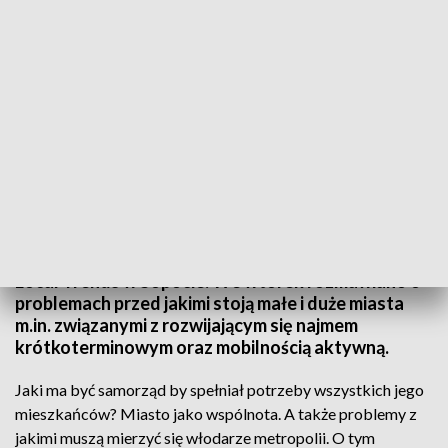
Local Trends - Samorządowy Kongres Finansowy
Samodzielne samorządy w nowej rzeczywistości -
to hasło samorządowego kongresu finansowego
Local Trends w Sopocie. We wtorek rozmawiano o
problemach przed jakimi stoją małe i duże miasta
m.in. związanymi z rozwijającym się najmem
krótkoterminowym oraz mobilnością aktywną.
Jaki ma być samorząd by spełniał potrzeby wszystkich jego
mieszkańców? Miasto jako wspólnota. A także problemy z
jakimi muszą mierzyć się włodarze metropolii. O tym