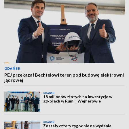
GDAŃSK
PEJ przekazał Bechtelowi teren pod budowę elektrowni
jądrowej
GDAŃSK
18 milionów złotych na inwestycje w
szkołach w Rumi i Wejherowie
GDAŃSK
Zostały cztery tygodnie na wydanie