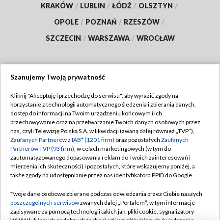
KRAKÓW
/
LUBLIN
/
ŁÓDŹ
/
OLSZTYN
/
OPOLE
/
POZNAŃ
/
RZESZÓW
/
SZCZECIN
/
WARSZAWA
/
WROCŁAW
Szanujemy Twoją prywatność
Dołącz do nas:
Kliknij "Akceptuję i przechodzę do serwisu", aby wyrazić zgody na
korzystanie z technologii automatycznego śledzenia i zbierania danych,
TVP
dostęp do informacji na Twoim urządzeniu końcowym i ich
Abonament TVP
przechowywanie oraz na przetwarzanie Twoich danych osobowych przez
Regulamin TVP
nas, czyli Telewizję Polską S.A. w likwidacji (zwaną dalej również „TVP”),
Emisja w TVP
Polityka prywatności
Zaufanych Partnerów z IAB* (1201 firm)
oraz pozostałych
Zaufanych
Partnerów TVP (93 firm)
, w celach marketingowych (w tym do
Centrum informacji TVP
Moje zgody
zautomatyzowanego dopasowania reklam do Twoich zainteresowań i
mierzenia ich skuteczności) i pozostałych, które wskazujemy poniżej, a
Naziemna Telewizja Cyfrowa
Pomoc
także zgody na udostępnianie przez nas identyfikatora PPID do Google.
Sklep TVP
Biuro reklamy
Twoje dane osobowe zbierane podczas odwiedzania przez Ciebie naszych
Rada Programowa
Kontakt
poszczególnych serwisów
zwanych dalej „Portalem”, w tym informacje
zapisywane za pomocą technologii takich jak: pliki cookie, sygnalizatory
System NOS