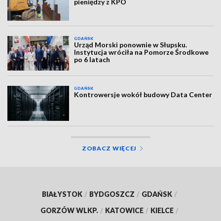
pieniędzy z KPO
GDAŃSK
Urząd Morski ponownie w Słupsku.
Instytucja wróciła na Pomorze Środkowe
po 6 latach
GDAŃSK
Kontrowersje wokół budowy Data Center
ZOBACZ WIĘCEJ
BIAŁYSTOK
/
BYDGOSZCZ
/
GDAŃSK
/
GORZÓW WLKP.
/
KATOWICE
/
KIELCE
/