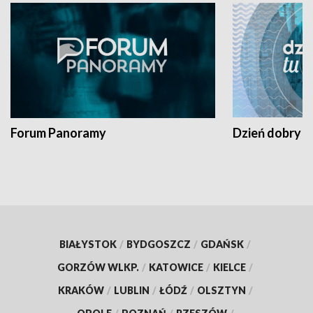
Forum Panoramy
Dzień dobry t
BIAŁYSTOK
/
BYDGOSZCZ
/
GDAŃSK
/
GORZÓW WLKP.
/
KATOWICE
/
KIELCE
/
KRAKÓW
/
LUBLIN
/
ŁÓDŹ
/
OLSZTYN
/