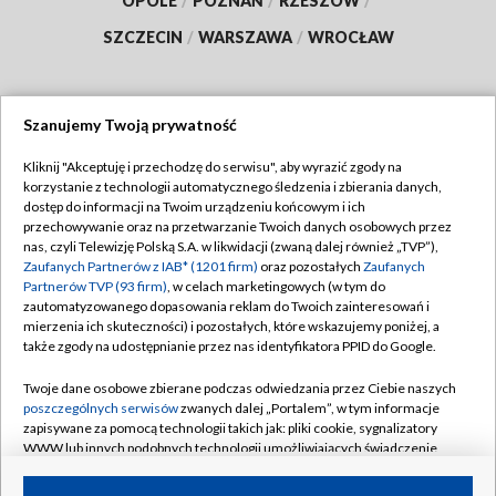
OPOLE
/
POZNAŃ
/
RZESZÓW
/
SZCZECIN
/
WARSZAWA
/
WROCŁAW
Szanujemy Twoją prywatność
Dołącz do nas:
Kliknij "Akceptuję i przechodzę do serwisu", aby wyrazić zgody na
korzystanie z technologii automatycznego śledzenia i zbierania danych,
TVP
dostęp do informacji na Twoim urządzeniu końcowym i ich
Abonament TVP
przechowywanie oraz na przetwarzanie Twoich danych osobowych przez
Regulamin TVP
nas, czyli Telewizję Polską S.A. w likwidacji (zwaną dalej również „TVP”),
Emisja w TVP
Zaufanych Partnerów z IAB* (1201 firm)
oraz pozostałych
Zaufanych
Polityka prywatności
Partnerów TVP (93 firm)
, w celach marketingowych (w tym do
Centrum informacji TVP
Moje zgody
zautomatyzowanego dopasowania reklam do Twoich zainteresowań i
mierzenia ich skuteczności) i pozostałych, które wskazujemy poniżej, a
Naziemna Telewizja Cyfrowa
Pomoc
także zgody na udostępnianie przez nas identyfikatora PPID do Google.
Sklep TVP
Biuro reklamy
Twoje dane osobowe zbierane podczas odwiedzania przez Ciebie naszych
Rada Programowa
poszczególnych serwisów
zwanych dalej „Portalem”, w tym informacje
Kontakt
zapisywane za pomocą technologii takich jak: pliki cookie, sygnalizatory
System NOS
WWW lub innych podobnych technologii umożliwiających świadczenie
dopasowanych i bezpiecznych usług, personalizację treści oraz reklam,
Informacje o nadawcy
Kanały
udostępnianie funkcji mediów społecznościowych oraz analizowanie