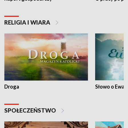
RELIGIA I WIARA
Droga
Słowo o Ewang
SPOŁECZEŃSTWO