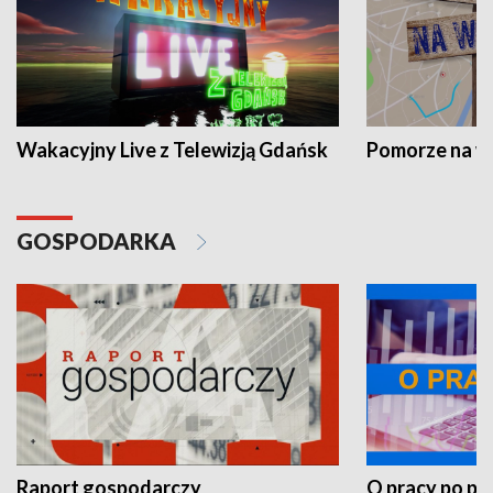
Wakacyjny Live z Telewizją Gdańsk
Pomorze na 
GOSPODARKA
Raport gospodarczy
O pracy po pr