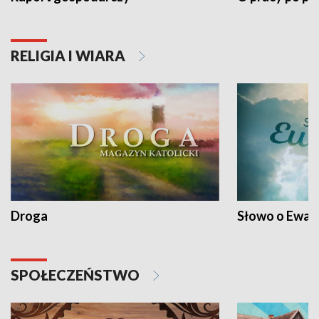
RELIGIA I WIARA
Droga
Słowo o Ewang
SPOŁECZEŃSTWO