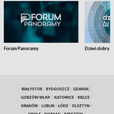
Forum Panoramy
Dzień dobry t
BIAŁYSTOK
/
BYDGOSZCZ
/
GDAŃSK
/
GORZÓW WLKP.
/
KATOWICE
/
KIELCE
/
KRAKÓW
/
LUBLIN
/
ŁÓDŹ
/
OLSZTYN
/