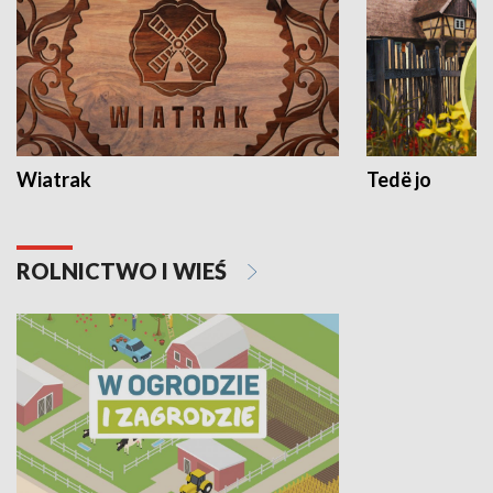
Wiatrak
Tedë jo
ROLNICTWO I WIEŚ