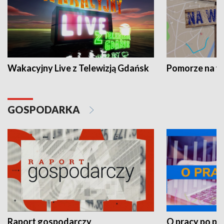
Wakacyjny Live z Telewizją Gdańsk
Pomorze na 
GOSPODARKA
Raport gospodarczy
O pracy po pr