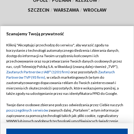
OPOLE
/
POZNAŃ
/
RZESZÓW
/
SZCZECIN
/
WARSZAWA
/
WROCŁAW
Szanujemy Twoją prywatność
Dołącz do nas:
Kliknij "Akceptuję i przechodzę do serwisu", aby wyrazić zgody na
korzystanie z technologii automatycznego śledzenia i zbierania danych,
TVP
dostęp do informacji na Twoim urządzeniu końcowym i ich
Abonament TVP
przechowywanie oraz na przetwarzanie Twoich danych osobowych przez
Regulamin TVP
nas, czyli Telewizję Polską S.A. w likwidacji (zwaną dalej również „TVP”),
Emisja w TVP
Zaufanych Partnerów z IAB* (1201 firm)
oraz pozostałych
Zaufanych
Polityka prywatności
Partnerów TVP (93 firm)
, w celach marketingowych (w tym do
Centrum informacji TVP
Moje zgody
zautomatyzowanego dopasowania reklam do Twoich zainteresowań i
mierzenia ich skuteczności) i pozostałych, które wskazujemy poniżej, a
Naziemna Telewizja Cyfrowa
Pomoc
także zgody na udostępnianie przez nas identyfikatora PPID do Google.
Sklep TVP
Biuro reklamy
Twoje dane osobowe zbierane podczas odwiedzania przez Ciebie naszych
Rada Programowa
poszczególnych serwisów
zwanych dalej „Portalem”, w tym informacje
Kontakt
zapisywane za pomocą technologii takich jak: pliki cookie, sygnalizatory
System NOS
WWW lub innych podobnych technologii umożliwiających świadczenie
dopasowanych i bezpiecznych usług, personalizację treści oraz reklam,
Informacje o nadawcy
Kanały
udostępnianie funkcji mediów społecznościowych oraz analizowanie