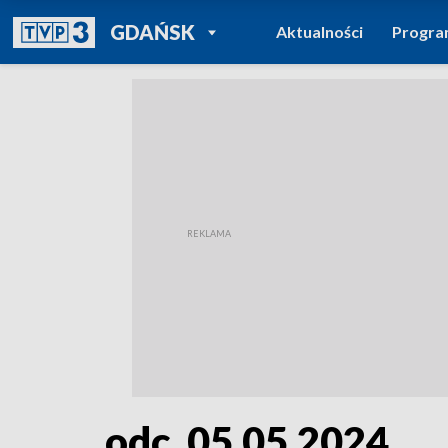
POWRÓT DO
GDAŃSK
Aktualności
Progr
TVP REGIONY
odc. 05.05.2024