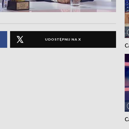
UDOSTĘPNIJ NA X
C
C