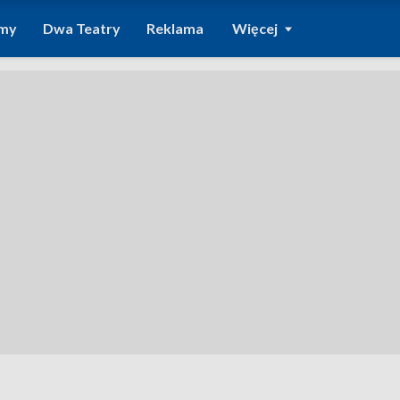
amy
Dwa Teatry
Reklama
Więcej