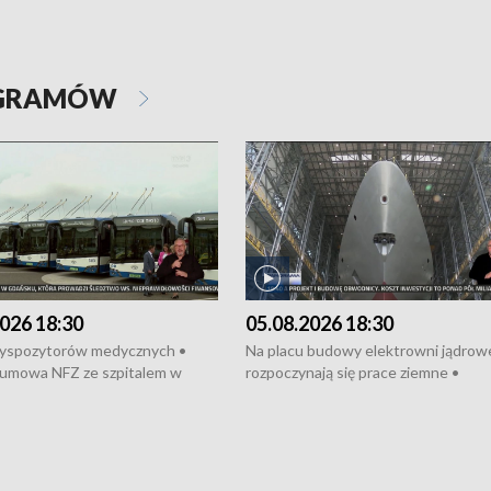
OGRAMÓW
026 18:30
05.08.2026 18:30
dyspozytorów medycznych •
Na placu budowy elektrowni jądrow
umowa NFZ ze szpitalem w
rozpoczynają się prace ziemne •
• Otwarto Morski Terminal
Podpisano umowę na budowę obwo
nkowy • Budowa morskiej farmy
Starogardu Gdańskiego • Za kilka dn
 • Korki na gdańskich Stogach •
wodowanie ORP „Wicher” • 18 mili
czne zachowania na torach •
złotych na inwestycje w szkołach w
nowych „trajtków” dla Gdyni
i Wejherowie • Nowy sprzęt