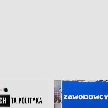
kardiologiczny dla Puckiego Szpitala
Pomorzu znów rekordowe upały