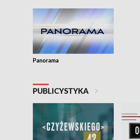
Dominika • Gdynia z lat 30. w
fotoplastikonie
Panorama
PUBLICYSTYKA