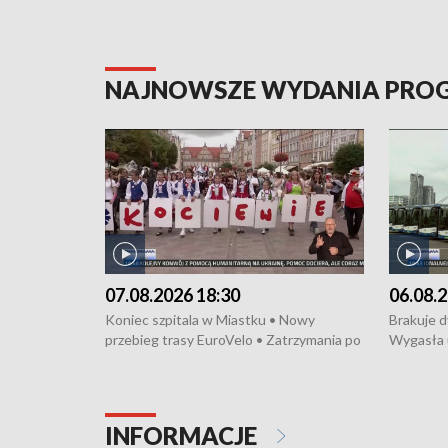
NAJNOWSZE WYDANIA PR
07.08.2026 18:30
06.08.2
Koniec szpitala w Miastku • Nowy
Brakuje 
przebieg trasy EuroVelo • Zatrzymania po
Wygasła 
bójce w Kościerzynie • Mieszkańcy
Miastku 
protestują przeciwko budowie trasy
Przeładu
tramwajowej • Kolejne konwoje
wiatrowej
humanitarne z Trójmiasta na Ukrainę •
Niebezpie
INFORMACJE
Święto Kociewia na Jarmarku św.
Dziewięć 