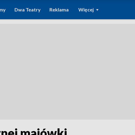
amy
Dwa Teatry
Reklama
Więcej
cznej majówki