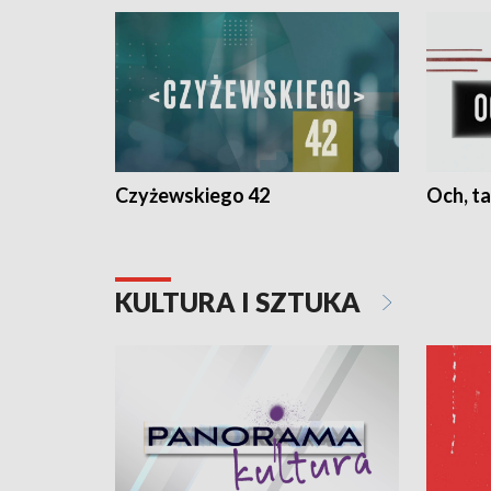
Czyżewskiego 42
Och, ta
KULTURA I SZTUKA