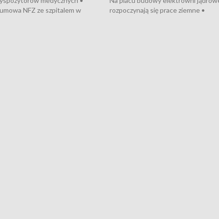
dyspozytorów medycznych •
Na placu budowy elektrowni jądrow
umowa NFZ ze szpitalem w
rozpoczynają się prace ziemne •
• Otwarto Morski Terminal
Podpisano umowę na budowę obwo
nkowy • Budowa morskiej farmy
Starogardu Gdańskiego • Za kilka dn
 • Korki na gdańskich Stogach •
wodowanie ORP „Wicher” • 18 mili
czne zachowania na torach •
złotych na inwestycje w szkołach w
nowych „trajtków” dla Gdyni
i Wejherowie • Nowy sprzęt
kardiologiczny dla Puckiego Szpitala
Pomorzu znów rekordowe upały