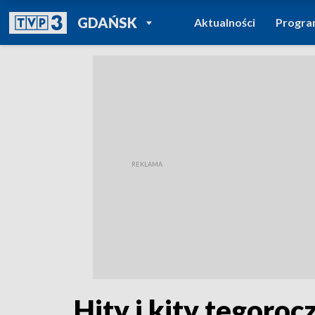
POWRÓT DO
GDAŃSK
Aktualności
Progr
TVP REGIONY
Hity i kity tegoro