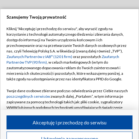
Szanujemy Twoją prywatność
Dołącz do nas:
Kliknij "Akceptuję i przechodzę do serwisu", aby wyrazić zgody na
korzystanie z technologii automatycznego śledzenia i zbierania danych,
TVP
dostęp do informacji na Twoim urządzeniu końcowym i ich
Abonament TVP
przechowywanie oraz na przetwarzanie Twoich danych osobowych przez
Regulamin TVP
nas, czyli Telewizję Polską S.A. w likwidacji (zwaną dalej również „TVP”),
Emisja w TVP
Zaufanych Partnerów z IAB* (1201 firm)
oraz pozostałych
Zaufanych
Polityka prywatności
Partnerów TVP (93 firm)
, w celach marketingowych (w tym do
Centrum informacji TVP
Moje zgody
zautomatyzowanego dopasowania reklam do Twoich zainteresowań i
mierzenia ich skuteczności) i pozostałych, które wskazujemy poniżej, a
Naziemna Telewizja Cyfrowa
Pomoc
także zgody na udostępnianie przez nas identyfikatora PPID do Google.
Sklep TVP
Biuro reklamy
Twoje dane osobowe zbierane podczas odwiedzania przez Ciebie naszych
Rada Programowa
poszczególnych serwisów
zwanych dalej „Portalem”, w tym informacje
Kontakt
zapisywane za pomocą technologii takich jak: pliki cookie, sygnalizatory
System NOS
WWW lub innych podobnych technologii umożliwiających świadczenie
dopasowanych i bezpiecznych usług, personalizację treści oraz reklam,
Informacje o nadawcy
Kanały
udostępnianie funkcji mediów społecznościowych oraz analizowanie
Akceptuję i przechodzę do serwisu
ruchu w Internecie.
Program dla prasy
©2026 Telewizja Polska S.A. w likwidacji
Biuro Reklamy
Twoje dane osobowe zbierane podczas odwiedzania przez Ciebie
Ustawienia zaawansowane