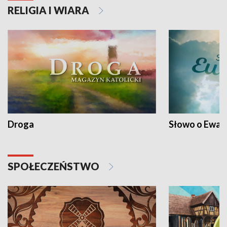
RELIGIA I WIARA
Droga
Słowo o Ewang
SPOŁECZEŃSTWO