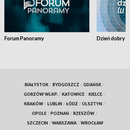
Forum Panoramy
Dzień dobry t
BIAŁYSTOK
/
BYDGOSZCZ
/
GDAŃSK
/
GORZÓW WLKP.
/
KATOWICE
/
KIELCE
/
KRAKÓW
/
LUBLIN
/
ŁÓDŹ
/
OLSZTYN
/
OPOLE
/
POZNAŃ
/
RZESZÓW
/
SZCZECIN
/
WARSZAWA
/
WROCŁAW