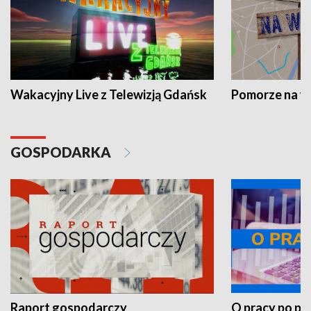
Wakacyjny Live z Telewizją Gdańsk
Pomorze na 
GOSPODARKA
Raport gospodarczy
O pracy po pr