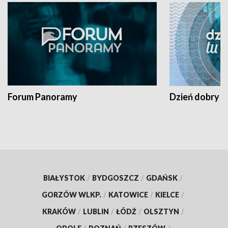
Forum Panoramy
Dzień dobry t
BIAŁYSTOK
/
BYDGOSZCZ
/
GDAŃSK
/
GORZÓW WLKP.
/
KATOWICE
/
KIELCE
/
KRAKÓW
/
LUBLIN
/
ŁÓDŹ
/
OLSZTYN
/