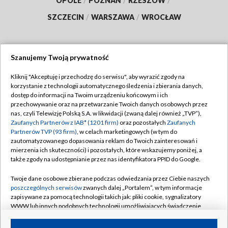
OPOLE
/
POZNAŃ
/
RZESZÓW
/
SZCZECIN
/
WARSZAWA
/
WROCŁAW
Szanujemy Twoją prywatność
Dołącz do nas:
Kliknij "Akceptuję i przechodzę do serwisu", aby wyrazić zgody na
korzystanie z technologii automatycznego śledzenia i zbierania danych,
TVP
dostęp do informacji na Twoim urządzeniu końcowym i ich
Abonament TVP
przechowywanie oraz na przetwarzanie Twoich danych osobowych przez
Regulamin TVP
nas, czyli Telewizję Polską S.A. w likwidacji (zwaną dalej również „TVP”),
Emisja w TVP
Zaufanych Partnerów z IAB* (1201 firm)
oraz pozostałych
Zaufanych
Polityka prywatności
Partnerów TVP (93 firm)
, w celach marketingowych (w tym do
Centrum informacji TVP
Moje zgody
zautomatyzowanego dopasowania reklam do Twoich zainteresowań i
mierzenia ich skuteczności) i pozostałych, które wskazujemy poniżej, a
Naziemna Telewizja Cyfrowa
Pomoc
także zgody na udostępnianie przez nas identyfikatora PPID do Google.
Sklep TVP
Biuro reklamy
Twoje dane osobowe zbierane podczas odwiedzania przez Ciebie naszych
Rada Programowa
poszczególnych serwisów
zwanych dalej „Portalem”, w tym informacje
Kontakt
zapisywane za pomocą technologii takich jak: pliki cookie, sygnalizatory
System NOS
WWW lub innych podobnych technologii umożliwiających świadczenie
dopasowanych i bezpiecznych usług, personalizację treści oraz reklam,
Informacje o nadawcy
Kanały
udostępnianie funkcji mediów społecznościowych oraz analizowanie