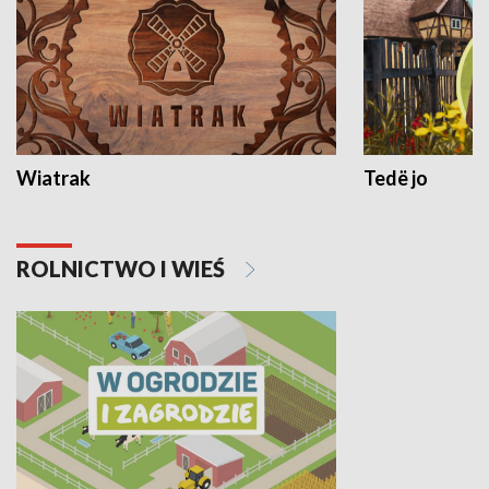
Wiatrak
Tedë jo
ROLNICTWO I WIEŚ