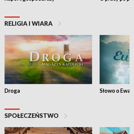
RELIGIA I WIARA
Droga
Słowo o Ewang
SPOŁECZEŃSTWO