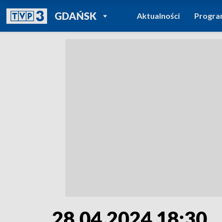
POWRÓT DO
GDAŃSK
Aktualności
Progr
TVP REGIONY
28.04.2024 18:30