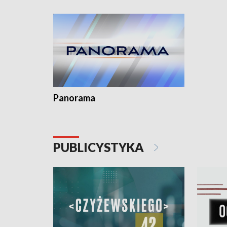
Dominika • Gdynia z lat 30. w
fotoplastikonie
Panorama
PUBLICYSTYKA