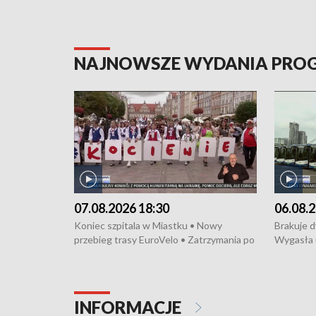
NAJNOWSZE WYDANIA PR
07.08.2026 18:30
06.08.2
Koniec szpitala w Miastku • Nowy
Brakuje 
przebieg trasy EuroVelo • Zatrzymania po
Wygasła 
bójce w Kościerzynie • Mieszkańcy
Miastku 
protestują przeciwko budowie trasy
Przeładu
tramwajowej • Kolejne konwoje
wiatrowej
humanitarne z Trójmiasta na Ukrainę •
Niebezpie
INFORMACJE
Święto Kociewia na Jarmarku św.
Dziewięć 