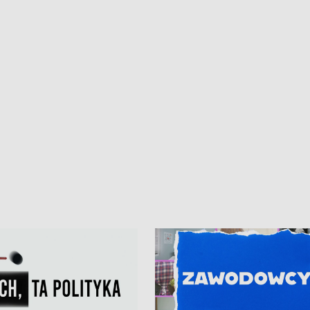
kardiologiczny dla Puckiego Szpitala
Pomorzu znów rekordowe upały