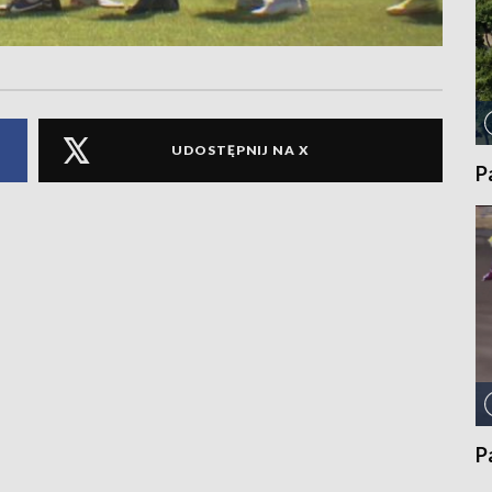
UDOSTĘPNIJ NA X
P
P