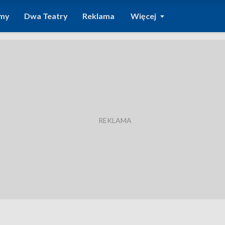
amy
Dwa Teatry
Reklama
Więcej