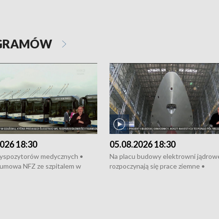
OGRAMÓW
026 18:30
05.08.2026 18:30
dyspozytorów medycznych •
Na placu budowy elektrowni jądrow
umowa NFZ ze szpitalem w
rozpoczynają się prace ziemne •
• Otwarto Morski Terminal
Podpisano umowę na budowę obwo
nkowy • Budowa morskiej farmy
Starogardu Gdańskiego • Za kilka dn
 • Korki na gdańskich Stogach •
wodowanie ORP „Wicher” • 18 mili
czne zachowania na torach •
złotych na inwestycje w szkołach w
nowych „trajtków” dla Gdyni
i Wejherowie • Nowy sprzęt