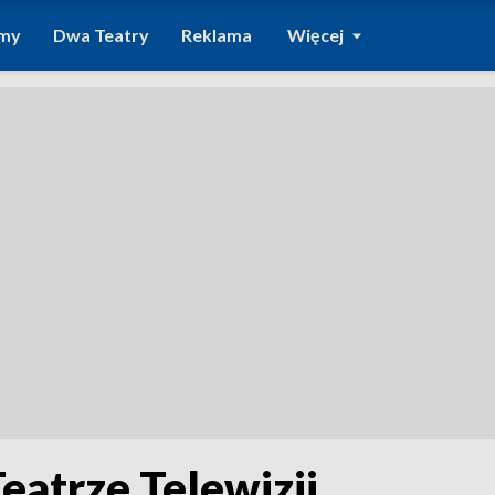
amy
Dwa Teatry
Reklama
Więcej
eatrze Telewizji