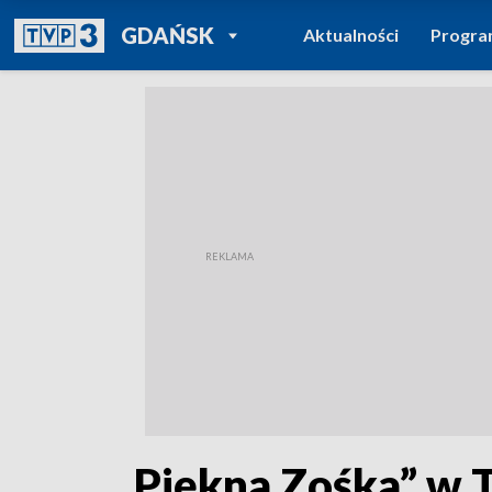
POWRÓT DO
GDAŃSK
Aktualności
Progr
TVP REGIONY
„Piękna Zośka” w T