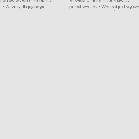
portów w Ustce i Łebie nie
Rosyjski samolot rozpoznawczy
 • Zarzuty dla pijanego
przechwycony • Wnioski po tragicz
ciągnika • Protest
pożarze na działkach • Śledztwo po
wanych przez dewelopera w
pożarze łodzi na Motławie • Urząd M
ilion zł dla dzieci z UCK od
wraca do Słupska • Kampania społe
ghters • Efekty wpisu Gdyni na
puckiego Hospicjum • Nagrody Fest
ESCO • Kaszubscy kuczerzy
Szekspirowskiego rozdane • Tysiąc
ur de Pologne
kibiców na trasie przejazdu peleton
Tour de Pologne przez Kaszuby