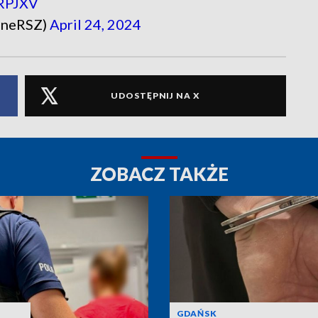
jRPJXV
lneRSZ)
April 24, 2024
UDOSTĘPNIJ NA X
ZOBACZ TAKŻE
GDAŃSK