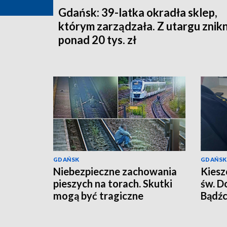
Gdańsk: 39-latka okradła sklep,
którym zarządzała. Z utargu znik
ponad 20 tys. zł
GDAŃSK
GDAŃSK
Niebezpieczne zachowania
Kiesz
pieszych na torach. Skutki
św. D
mogą być tragiczne
Bądźc