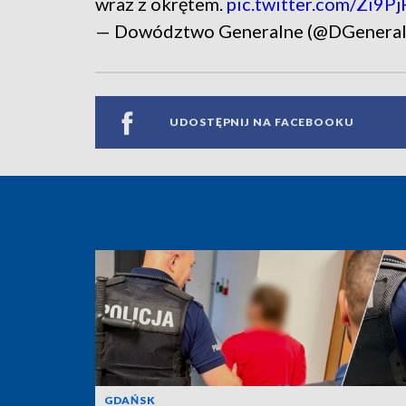
wraz z okrętem.
pic.twitter.com/Zi9P
— Dowództwo Generalne (@DGenera
UDOSTĘPNIJ NA FACEBOOKU
GDAŃSK