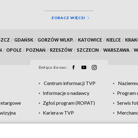
ZOBACZ WIĘCEJ
SZCZ
/
GDAŃSK
/
GORZÓW WLKP.
/
KATOWICE
/
KIELCE
/
KRA
N
/
OPOLE
/
POZNAŃ
/
RZESZÓW
/
SZCZECIN
/
WARSZAWA
/
W
Dołącz do nas:
Centrum informacji TVP
Naziemna
Informacje o nadawcy
Program d
zetargowe
Zgłoś program (ROPAT)
Serwis fo
wizyjna
Kariera w TVP
Merchandi