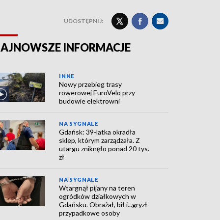
UDOSTĘPNIJ:
AJNOWSZE INFORMACJE
INNE
Nowy przebieg trasy
rowerowej EuroVelo przy
budowie elektrowni
NA SYGNALE
Gdańsk: 39-latka okradła
sklep, którym zarządzała. Z
utargu zniknęło ponad 20 tys.
zł
NA SYGNALE
Wtargnął pijany na teren
ogródków działkowych w
Gdańsku. Obrażał, bił i...gryzł
przypadkowe osoby