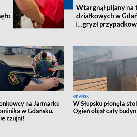
Wtargnął pijany na
nęło
działkowych w Gdańs
i...gryzł przypadko
GDAŃSK
onkowcy na Jarmarku
W Słupsku płonęła stol
ominika w Gdańsku.
Ogień objął cały budy
ie czujni!