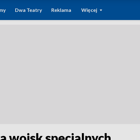
amy
Dwa Teatry
Reklama
Więcej
a wojsk specjalnych