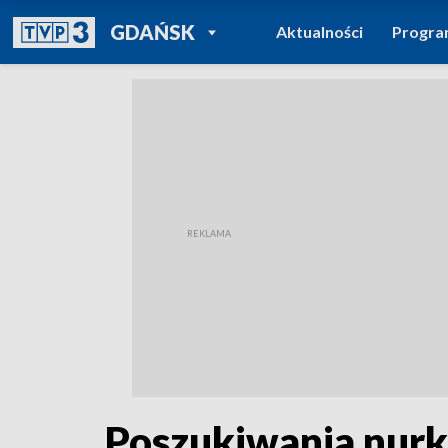
POWRÓT DO
GDAŃSK
Aktualności
Progr
TVP REGIONY
Poszukiwania nurk