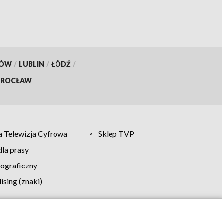
KÓW
/
LUBLIN
/
ŁÓDŹ
/
ROCŁAW
 Telewizja Cyfrowa
Sklep TVP
la prasy
tograficzny
sing (znaki)