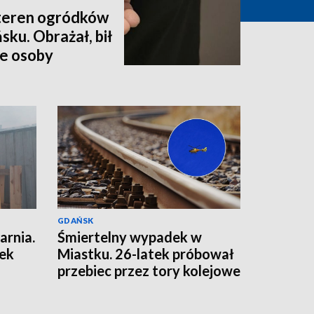
 teren ogródków
ku. Obrażał, bił
we osoby
GDAŃSK
arnia.
Śmiertelny wypadek w
nek
Miastku. 26-latek próbował
przebiec przez tory kolejowe