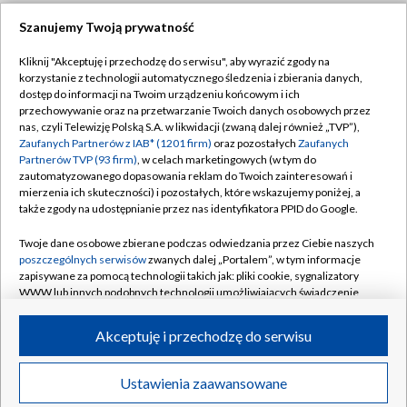
Szanujemy Twoją prywatność
Dołącz do nas:
Kliknij "Akceptuję i przechodzę do serwisu", aby wyrazić zgody na
korzystanie z technologii automatycznego śledzenia i zbierania danych,
TVP
dostęp do informacji na Twoim urządzeniu końcowym i ich
Abonament TVP
przechowywanie oraz na przetwarzanie Twoich danych osobowych przez
Regulamin TVP
nas, czyli Telewizję Polską S.A. w likwidacji (zwaną dalej również „TVP”),
Emisja w TVP
Zaufanych Partnerów z IAB* (1201 firm)
oraz pozostałych
Zaufanych
Polityka prywatności
Partnerów TVP (93 firm)
, w celach marketingowych (w tym do
Centrum informacji TVP
Moje zgody
zautomatyzowanego dopasowania reklam do Twoich zainteresowań i
mierzenia ich skuteczności) i pozostałych, które wskazujemy poniżej, a
Naziemna Telewizja Cyfrowa
Pomoc
także zgody na udostępnianie przez nas identyfikatora PPID do Google.
Sklep TVP
Biuro reklamy
Twoje dane osobowe zbierane podczas odwiedzania przez Ciebie naszych
Rada Programowa
poszczególnych serwisów
zwanych dalej „Portalem”, w tym informacje
Kontakt
zapisywane za pomocą technologii takich jak: pliki cookie, sygnalizatory
System NOS
WWW lub innych podobnych technologii umożliwiających świadczenie
dopasowanych i bezpiecznych usług, personalizację treści oraz reklam,
Informacje o nadawcy
Kanały
udostępnianie funkcji mediów społecznościowych oraz analizowanie
Akceptuję i przechodzę do serwisu
ruchu w Internecie.
Program dla prasy
©2026 Telewizja Polska S.A. w likwidacji
Biuro Reklamy
Twoje dane osobowe zbierane podczas odwiedzania przez Ciebie
Ustawienia zaawansowane
poszczególnych serwisów
na Portalu, takie jak adresy IP, identyfikatory
Ogłoszenie przetargowe