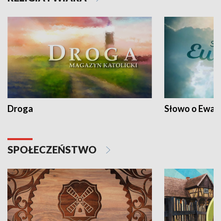
Droga
Słowo o Ewang
SPOŁECZEŃSTWO