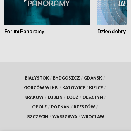
Forum Panoramy
Dzień dobry t
BIAŁYSTOK
/
BYDGOSZCZ
/
GDAŃSK
/
GORZÓW WLKP.
/
KATOWICE
/
KIELCE
/
KRAKÓW
/
LUBLIN
/
ŁÓDŹ
/
OLSZTYN
/
OPOLE
/
POZNAŃ
/
RZESZÓW
/
SZCZECIN
/
WARSZAWA
/
WROCŁAW