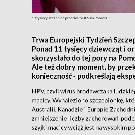
18 tysięcy szczepień przeciwko HPV na Pomorzu
Trwa Europejski Tydzień Szcze
Ponad 11 tysięcy dziewcząt i o
skorzystało do tej pory na Pom
Ale też dobry moment, by przek
konieczność - podkreślają ekspe
HPV, czyli wirus brodawczaka ludzkie
macicy. Wynaleziono szczepionkę, kt
Australii, Kanadzie i Europie Zachodn
zmniejszenie liczby zachorowań, podc
szyjki macicy wciąż jest na wysokim p