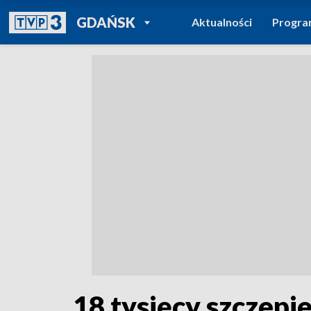
POWRÓT DO
GDAŃSK
Aktualności
Progr
TVP REGIONY
18 tysięcy szczep