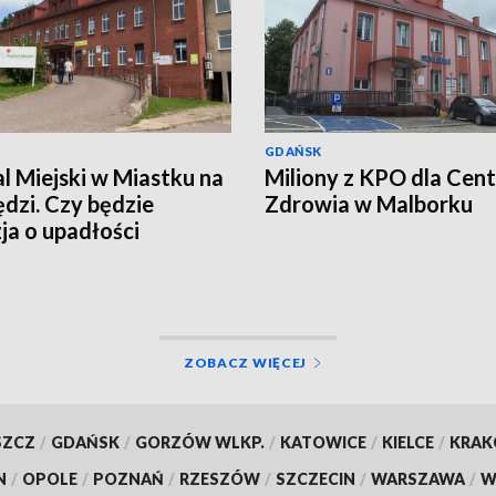
GDAŃSK
al Miejski w Miastku na
Miliony z KPO dla Cen
dzi. Czy będzie
Zdrowia w Malborku
ja o upadłości
wki?
ZOBACZ WIĘCEJ
SZCZ
/
GDAŃSK
/
GORZÓW WLKP.
/
KATOWICE
/
KIELCE
/
KRA
N
/
OPOLE
/
POZNAŃ
/
RZESZÓW
/
SZCZECIN
/
WARSZAWA
/
W