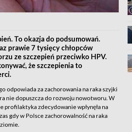
pień. To okazja do podsumowań.
raz prawie 7 tysięcy chłopców
orzu ze szczepień przeciwko HPV.
onywać, że szczepienia to
rci.
go odpowiada za zachorowania na raka szyjki
óra nie dopuszcza do rozwoju nowotworu. W
ie profilaktyka zdecydowanie wpłynęła na
zas gdy w Polsce zachorowalność na raka
oziomie.