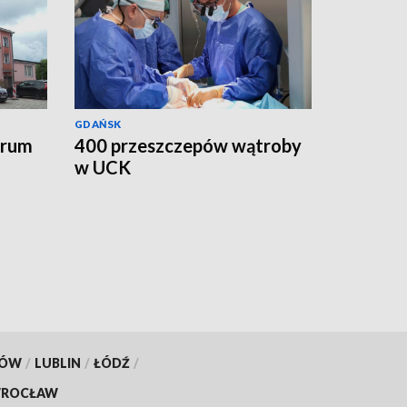
GDAŃSK
trum
400 przeszczepów wątroby
w UCK
KÓW
/
LUBLIN
/
ŁÓDŹ
/
ROCŁAW