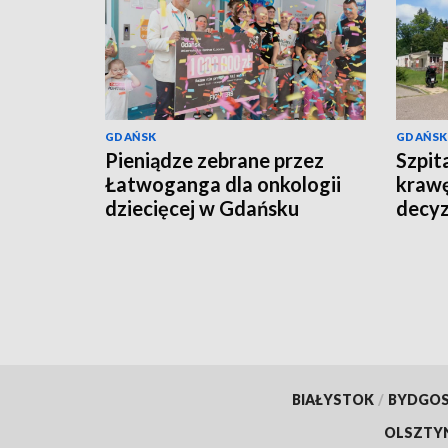
GDAŃSK
GDAŃSK
Pieniądze zebrane przez
Szpit
Łatwoganga dla onkologii
krawę
dziecięcej w Gdańsku
decyz
placó
BIAŁYSTOK
/
BYDGO
OLSZTY