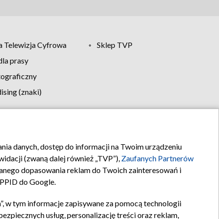
 Telewizja Cyfrowa
Sklep TVP
la prasy
tograficzny
sing (znaki)
klamy
Kontakt
rania danych, dostęp do informacji na Twoim urządzeniu
idacji (zwaną dalej również „TVP”),
Zaufanych Partnerów
anego dopasowania reklam do Twoich zainteresowań i
a PPID do Google.
”, w tym informacje zapisywane za pomocą technologii
zpiecznych usług, personalizację treści oraz reklam,