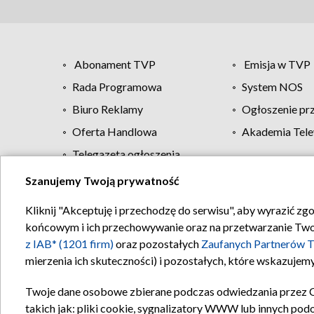
Abonament TVP
Emisja w TVP
Rada Programowa
System NOS
Biuro Reklamy
Ogłoszenie pr
Oferta Handlowa
Akademia Tele
Telegazeta ogłoszenia
Szanujemy Twoją prywatność
Regulamin TVP
Kliknij "Akceptuję i przechodzę do serwisu", aby wyrazić zg
końcowym i ich przechowywanie oraz na przetwarzanie Twoich
z IAB* (1201 firm)
oraz pozostałych
Zaufanych Partnerów T
mierzenia ich skuteczności) i pozostałych, które wskazujemy
Twoje dane osobowe zbierane podczas odwiedzania przez 
takich jak: pliki cookie, sygnalizatory WWW lub innych pod