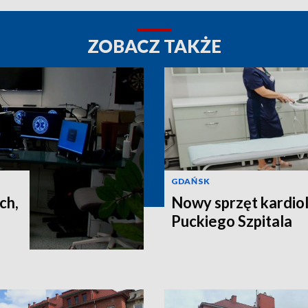
ZOBACZ TAKŻE
GDAŃSK
ch,
Nowy sprzęt kardiol
Puckiego Szpitala