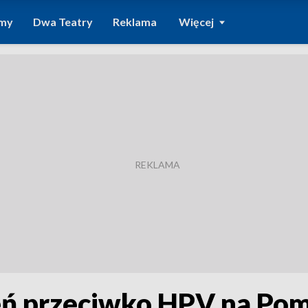
amy
Dwa Teatry
Reklama
Więcej
ień przeciwko HPV na Po