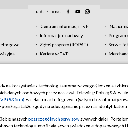
Dołącz do nas:
Centrum informacji TVP
Naziemna
Informacje o nadawcy
Program d
zetargowe
Zgłoś program (ROPAT)
Serwis fo
wizyjna
Kariera w TVP
Merchandi
Polityka prywatności
Moje zgody
Pomoc
Biuro re
ody na korzystanie z technologii automatycznego śledzenia i zbie
 danych osobowych przez nas, czyli Telewizję Polską S.A. w likw
VP (93 firm)
, w celach marketingowych (w tym do zautomatyzow
 poniżej, a także zgody na udostępnianie przez nas identyfikator
Ciebie naszych
poszczególnych serwisów
zwanych dalej „Portalem
obnych technologii umożliwiających świadczenie dopasowanych i be