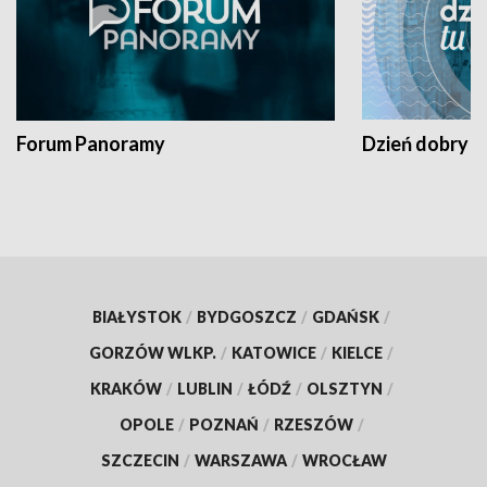
Forum Panoramy
Dzień dobry t
BIAŁYSTOK
/
BYDGOSZCZ
/
GDAŃSK
/
GORZÓW WLKP.
/
KATOWICE
/
KIELCE
/
KRAKÓW
/
LUBLIN
/
ŁÓDŹ
/
OLSZTYN
/
OPOLE
/
POZNAŃ
/
RZESZÓW
/
SZCZECIN
/
WARSZAWA
/
WROCŁAW