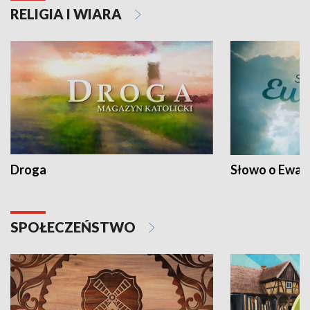
RELIGIA I WIARA
Droga
Słowo o Ewang
SPOŁECZEŃSTWO