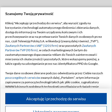
Szanujemy Twoją prywatność
Dołącz do nas:
Kliknij "Akceptuję i przechodzę do serwisu", aby wyrazić zgody na
korzystanie z technologii automatycznego śledzenia i zbierania danych,
TVP
dostęp do informacji na Twoim urządzeniu końcowym i ich
Abonament TVP
przechowywanie oraz na przetwarzanie Twoich danych osobowych przez
Regulamin TVP
nas, czyli Telewizję Polską S.A. w likwidacji (zwaną dalej również „TVP”),
Emisja w TVP
Zaufanych Partnerów z IAB* (1201 firm)
oraz pozostałych
Zaufanych
Polityka prywatności
Partnerów TVP (93 firm)
, w celach marketingowych (w tym do
Centrum informacji TVP
Moje zgody
zautomatyzowanego dopasowania reklam do Twoich zainteresowań i
mierzenia ich skuteczności) i pozostałych, które wskazujemy poniżej, a
Naziemna Telewizja Cyfrowa
Pomoc
także zgody na udostępnianie przez nas identyfikatora PPID do Google.
Sklep TVP
Biuro reklamy
Twoje dane osobowe zbierane podczas odwiedzania przez Ciebie naszych
Rada Programowa
poszczególnych serwisów
zwanych dalej „Portalem”, w tym informacje
Kontakt
zapisywane za pomocą technologii takich jak: pliki cookie, sygnalizatory
System NOS
WWW lub innych podobnych technologii umożliwiających świadczenie
dopasowanych i bezpiecznych usług, personalizację treści oraz reklam,
Informacje o nadawcy
Kanały
udostępnianie funkcji mediów społecznościowych oraz analizowanie
Akceptuję i przechodzę do serwisu
ruchu w Internecie.
Program dla prasy
©2026 Telewizja Polska S.A. w likwidacji
Biuro Reklamy
Twoje dane osobowe zbierane podczas odwiedzania przez Ciebie
Ustawienia zaawansowane