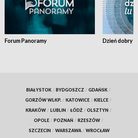
Forum Panoramy
Dzień dobry t
BIAŁYSTOK
/
BYDGOSZCZ
/
GDAŃSK
/
GORZÓW WLKP.
/
KATOWICE
/
KIELCE
/
KRAKÓW
/
LUBLIN
/
ŁÓDŹ
/
OLSZTYN
/
OPOLE
/
POZNAŃ
/
RZESZÓW
/
SZCZECIN
/
WARSZAWA
/
WROCŁAW