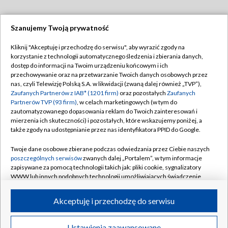
Szanujemy Twoją prywatność
Dołącz do nas:
Kliknij "Akceptuję i przechodzę do serwisu", aby wyrazić zgody na
korzystanie z technologii automatycznego śledzenia i zbierania danych,
TVP
dostęp do informacji na Twoim urządzeniu końcowym i ich
Abonament TVP
przechowywanie oraz na przetwarzanie Twoich danych osobowych przez
Regulamin TVP
nas, czyli Telewizję Polską S.A. w likwidacji (zwaną dalej również „TVP”),
Emisja w TVP
Zaufanych Partnerów z IAB* (1201 firm)
oraz pozostałych
Zaufanych
Polityka prywatności
Partnerów TVP (93 firm)
, w celach marketingowych (w tym do
Centrum informacji TVP
Moje zgody
zautomatyzowanego dopasowania reklam do Twoich zainteresowań i
mierzenia ich skuteczności) i pozostałych, które wskazujemy poniżej, a
Naziemna Telewizja Cyfrowa
Pomoc
także zgody na udostępnianie przez nas identyfikatora PPID do Google.
Sklep TVP
Biuro reklamy
Twoje dane osobowe zbierane podczas odwiedzania przez Ciebie naszych
Rada Programowa
poszczególnych serwisów
zwanych dalej „Portalem”, w tym informacje
Kontakt
zapisywane za pomocą technologii takich jak: pliki cookie, sygnalizatory
System NOS
WWW lub innych podobnych technologii umożliwiających świadczenie
dopasowanych i bezpiecznych usług, personalizację treści oraz reklam,
Informacje o nadawcy
Kanały
udostępnianie funkcji mediów społecznościowych oraz analizowanie
Akceptuję i przechodzę do serwisu
ruchu w Internecie.
Program dla prasy
©2026 Telewizja Polska S.A. w likwidacji
Biuro Reklamy
Twoje dane osobowe zbierane podczas odwiedzania przez Ciebie
Ustawienia zaawansowane