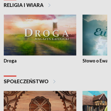
RELIGIA I WIARA
Droga
Słowo o Ewang
SPOŁECZEŃSTWO