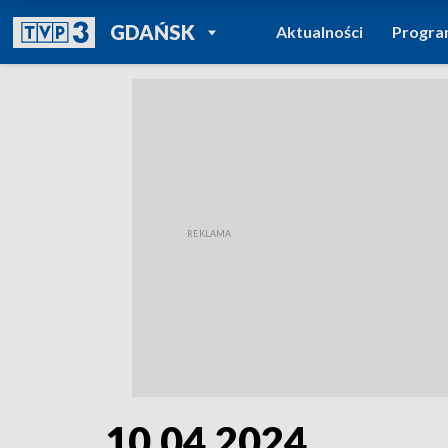
POWRÓT DO
GDAŃSK
Aktualności
Progr
TVP REGIONY
10.04.2024