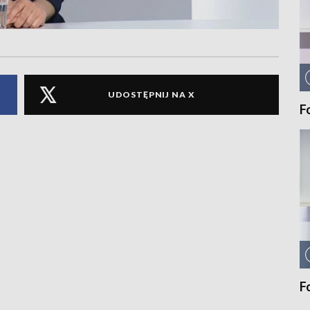
UDOSTĘPNIJ NA X
F
F