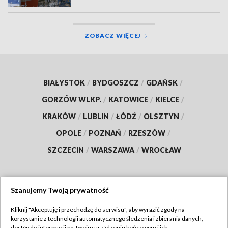
ZOBACZ WIĘCEJ
BIAŁYSTOK
/
BYDGOSZCZ
/
GDAŃSK
/
GORZÓW WLKP.
/
KATOWICE
/
KIELCE
/
KRAKÓW
/
LUBLIN
/
ŁÓDŹ
/
OLSZTYN
/
OPOLE
/
POZNAŃ
/
RZESZÓW
/
SZCZECIN
/
WARSZAWA
/
WROCŁAW
Szanujemy Twoją prywatność
Dołącz do nas:
Kliknij "Akceptuję i przechodzę do serwisu", aby wyrazić zgody na
korzystanie z technologii automatycznego śledzenia i zbierania danych,
TVP
dostęp do informacji na Twoim urządzeniu końcowym i ich