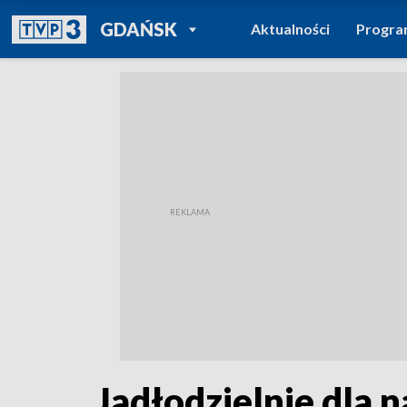
POWRÓT DO
GDAŃSK
Aktualności
Progr
TVP REGIONY
Jadłodzielnie dla 