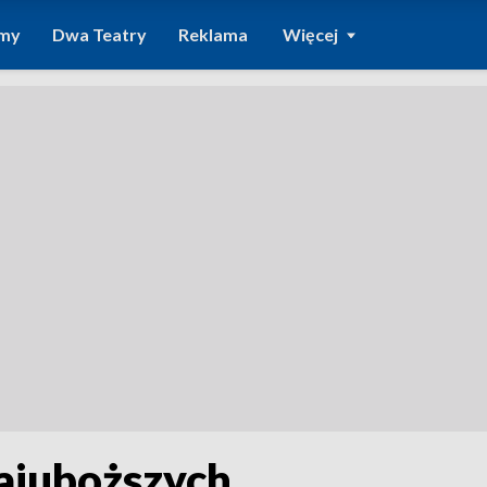
amy
Dwa Teatry
Reklama
Więcej
najuboższych