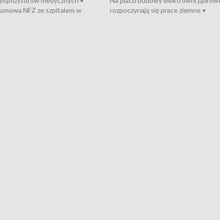
dyspozytorów medycznych •
Na placu budowy elektrowni jądrow
umowa NFZ ze szpitalem w
rozpoczynają się prace ziemne •
• Otwarto Morski Terminal
Podpisano umowę na budowę obwo
nkowy • Budowa morskiej farmy
Starogardu Gdańskiego • Za kilka dn
 • Korki na gdańskich Stogach •
wodowanie ORP „Wicher” • 18 mili
czne zachowania na torach •
złotych na inwestycje w szkołach w
nowych „trajtków” dla Gdyni
i Wejherowie • Nowy sprzęt
kardiologiczny dla Puckiego Szpitala
Pomorzu znów rekordowe upały