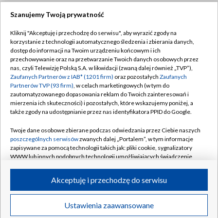
Szanujemy Twoją prywatność
Dołącz do nas:
Kliknij "Akceptuję i przechodzę do serwisu", aby wyrazić zgody na
korzystanie z technologii automatycznego śledzenia i zbierania danych,
TVP
dostęp do informacji na Twoim urządzeniu końcowym i ich
Abonament TVP
przechowywanie oraz na przetwarzanie Twoich danych osobowych przez
Regulamin TVP
nas, czyli Telewizję Polską S.A. w likwidacji (zwaną dalej również „TVP”),
Emisja w TVP
Zaufanych Partnerów z IAB* (1201 firm)
oraz pozostałych
Zaufanych
Polityka prywatności
Partnerów TVP (93 firm)
, w celach marketingowych (w tym do
Centrum informacji TVP
Moje zgody
zautomatyzowanego dopasowania reklam do Twoich zainteresowań i
mierzenia ich skuteczności) i pozostałych, które wskazujemy poniżej, a
Naziemna Telewizja Cyfrowa
Pomoc
także zgody na udostępnianie przez nas identyfikatora PPID do Google.
Sklep TVP
Biuro reklamy
Twoje dane osobowe zbierane podczas odwiedzania przez Ciebie naszych
Rada Programowa
poszczególnych serwisów
zwanych dalej „Portalem”, w tym informacje
Kontakt
zapisywane za pomocą technologii takich jak: pliki cookie, sygnalizatory
System NOS
WWW lub innych podobnych technologii umożliwiających świadczenie
dopasowanych i bezpiecznych usług, personalizację treści oraz reklam,
Informacje o nadawcy
Kanały
udostępnianie funkcji mediów społecznościowych oraz analizowanie
Akceptuję i przechodzę do serwisu
ruchu w Internecie.
Program dla prasy
©2026 Telewizja Polska S.A. w likwidacji
Biuro Reklamy
Twoje dane osobowe zbierane podczas odwiedzania przez Ciebie
Ustawienia zaawansowane
poszczególnych serwisów
na Portalu, takie jak adresy IP, identyfikatory
Ogłoszenie przetargowe