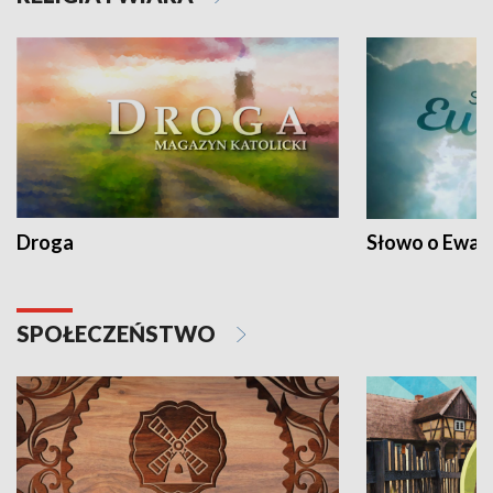
Droga
Słowo o Ewang
SPOŁECZEŃSTWO