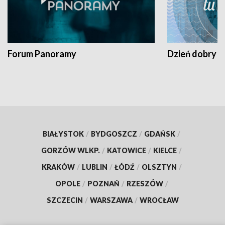
Forum Panoramy
Dzień dobry t
BIAŁYSTOK
/
BYDGOSZCZ
/
GDAŃSK
/
GORZÓW WLKP.
/
KATOWICE
/
KIELCE
/
KRAKÓW
/
LUBLIN
/
ŁÓDŹ
/
OLSZTYN
/
OPOLE
/
POZNAŃ
/
RZESZÓW
/
SZCZECIN
/
WARSZAWA
/
WROCŁAW