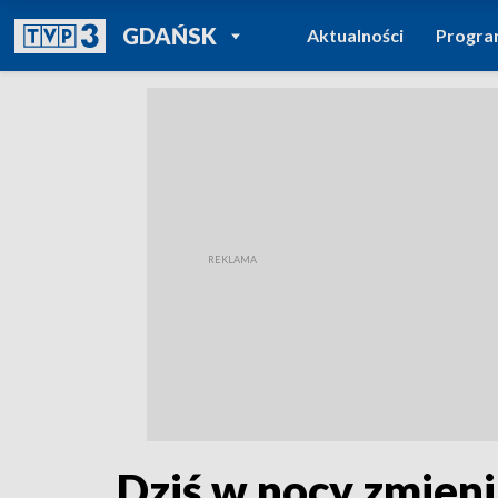
POWRÓT DO
GDAŃSK
Aktualności
Progr
TVP REGIONY
Dziś w nocy zmieni