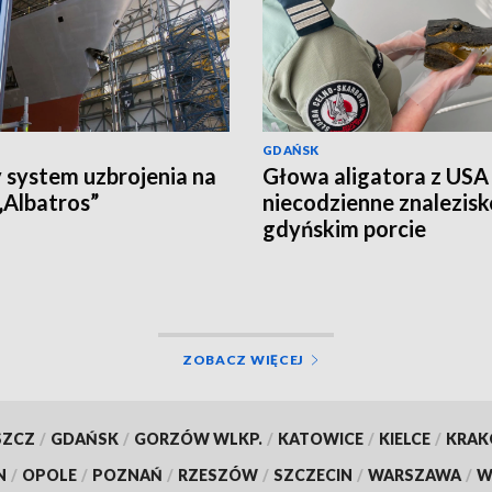
GDAŃSK
system uzbrojenia na
Głowa aligatora z USA
Albatros”
niecodzienne znalezis
gdyńskim porcie
ZOBACZ WIĘCEJ
SZCZ
/
GDAŃSK
/
GORZÓW WLKP.
/
KATOWICE
/
KIELCE
/
KRA
N
/
OPOLE
/
POZNAŃ
/
RZESZÓW
/
SZCZECIN
/
WARSZAWA
/
W