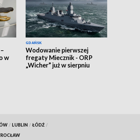
GDAŃSK
 –
Wodowanie pierwszej
ko w
fregaty Miecznik - ORP
„Wicher” już w sierpniu
KÓW
/
LUBLIN
/
ŁÓDŹ
/
ROCŁAW