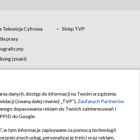
 Telewizja Cyfrowa
Sklep TVP
la prasy
tograficzny
sing (znaki)
klamy
Kontakt
rania danych, dostęp do informacji na Twoim urządzeniu
idacji (zwaną dalej również „TVP”),
Zaufanych Partnerów
anego dopasowania reklam do Twoich zainteresowań i
a PPID do Google.
”, w tym informacje zapisywane za pomocą technologii
zpiecznych usług, personalizację treści oraz reklam,