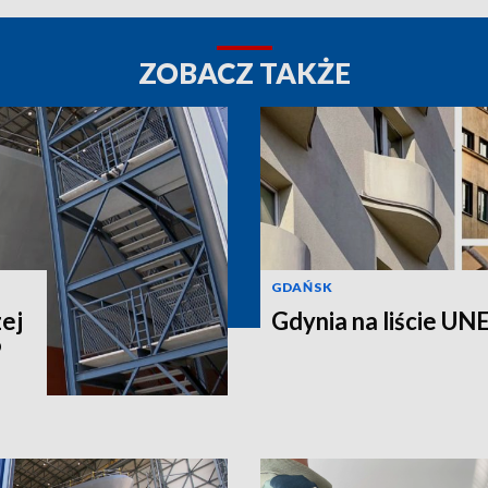
ZOBACZ TAKŻE
GDAŃSK
ej
Gdynia na liście UNE
P