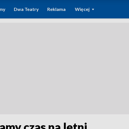
amy
Dwa Teatry
Reklama
Więcej
amy czas na letni