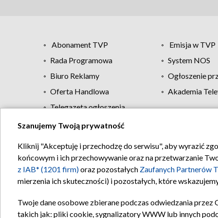
Abonament TVP
Emisja w TVP
Rada Programowa
System NOS
Biuro Reklamy
Ogłoszenie pr
Oferta Handlowa
Akademia Tele
Telegazeta ogłoszenia
Szanujemy Twoją prywatność
Regulamin TVP
Kliknij "Akceptuję i przechodzę do serwisu", aby wyrazić zg
końcowym i ich przechowywanie oraz na przetwarzanie Twoich
z IAB* (1201 firm)
oraz pozostałych
Zaufanych Partnerów T
mierzenia ich skuteczności) i pozostałych, które wskazujemy
Twoje dane osobowe zbierane podczas odwiedzania przez 
takich jak: pliki cookie, sygnalizatory WWW lub innych pod