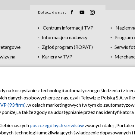
Dołącz do nas:
Centrum informacji TVP
Naziemna
Informacje o nadawcy
Program d
zetargowe
Zgłoś program (ROPAT)
Serwis fo
wizyjna
Kariera w TVP
Merchandi
Polityka prywatności
Moje zgody
Pomoc
Biuro re
ody na korzystanie z technologii automatycznego śledzenia i zbie
 danych osobowych przez nas, czyli Telewizję Polską S.A. w likw
VP (93 firm)
, w celach marketingowych (w tym do zautomatyzow
 poniżej, a także zgody na udostępnianie przez nas identyfikator
Ciebie naszych
poszczególnych serwisów
zwanych dalej „Portalem
obnych technologii umożliwiających świadczenie dopasowanych i be