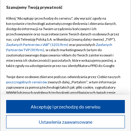
Szanujemy Twoją prywatność
Dołącz do nas:
Kliknij "Akceptuję i przechodzę do serwisu", aby wyrazić zgody na
korzystanie z technologii automatycznego śledzenia i zbierania danych,
TVP
dostęp do informacji na Twoim urządzeniu końcowym i ich
Abonament TVP
przechowywanie oraz na przetwarzanie Twoich danych osobowych przez
Regulamin TVP
nas, czyli Telewizję Polską S.A. w likwidacji (zwaną dalej również „TVP”),
Emisja w TVP
Polityka prywatności
Zaufanych Partnerów z IAB* (1201 firm)
oraz pozostałych
Zaufanych
Partnerów TVP (93 firm)
, w celach marketingowych (w tym do
Centrum informacji TVP
Moje zgody
zautomatyzowanego dopasowania reklam do Twoich zainteresowań i
mierzenia ich skuteczności) i pozostałych, które wskazujemy poniżej, a
Naziemna Telewizja Cyfrowa
Pomoc
także zgody na udostępnianie przez nas identyfikatora PPID do Google.
Sklep TVP
Biuro reklamy
Twoje dane osobowe zbierane podczas odwiedzania przez Ciebie naszych
Rada Programowa
Kontakt
poszczególnych serwisów
zwanych dalej „Portalem”, w tym informacje
zapisywane za pomocą technologii takich jak: pliki cookie, sygnalizatory
System NOS
WWW lub innych podobnych technologii umożliwiających świadczenie
dopasowanych i bezpiecznych usług, personalizację treści oraz reklam,
Informacje o nadawcy
Kanały
udostępnianie funkcji mediów społecznościowych oraz analizowanie
Akceptuję i przechodzę do serwisu
ruchu w Internecie.
Program dla prasy
©2026 Telewizja Polska S.A. w likwidacji
Biuro Reklamy
Twoje dane osobowe zbierane podczas odwiedzania przez Ciebie
Ustawienia zaawansowane
poszczególnych serwisów
na Portalu, takie jak adresy IP, identyfikatory
Ogłoszenie przetargowe
Twoich urządzeń końcowych i identyfikatory plików cookie, informacje o