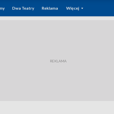
amy
Dwa Teatry
Reklama
Więcej