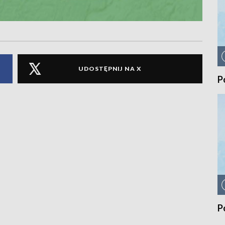
UDOSTĘPNIJ NA X
P
P