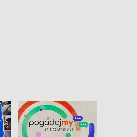
kardiologiczny dla Puckiego Szpitala • Na
witali Tour de P
Pomorzu znów rekordowe upały