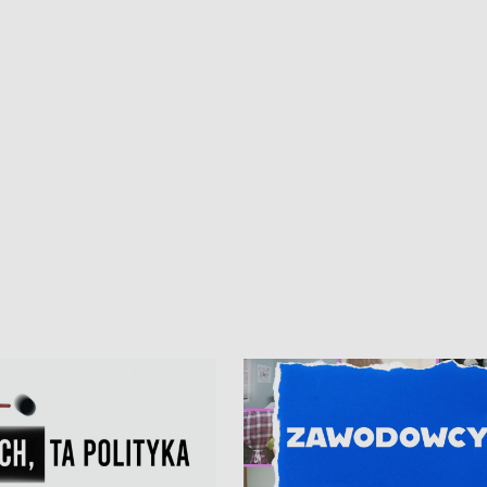
• Gdynia z lat 30. w
ikonie