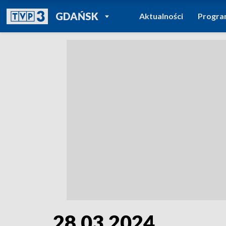
POWRÓT DO
GDAŃSK
Aktualności
Progr
TVP REGIONY
28.03.2024