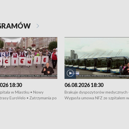
OGRAMÓW
026 18:30
06.08.2026 18:30
pitala w Miastku • Nowy
Brakuje dyspozytorów medycznych 
trasy EuroVelo • Zatrzymania po
Wygasła umowa NFZ ze szpitalem 
ościerzynie • Mieszkańcy
Miastku • Otwarto Morski Terminal
ą przeciwko budowie trasy
Przeładunkowy • Budowa morskiej 
wej • Kolejne konwoje
wiatrowej • Korki na gdańskich Sto
ne z Trójmiasta na Ukrainę •
Niebezpieczne zachowania na torac
ciewia na Jarmarku św.
Dziewięć nowych „trajtków” dla Gdy