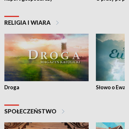
RELIGIA I WIARA
Droga
Słowo o Ewang
SPOŁECZEŃSTWO