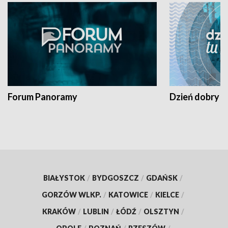
Forum Panoramy
Dzień dobry t
BIAŁYSTOK
/
BYDGOSZCZ
/
GDAŃSK
/
GORZÓW WLKP.
/
KATOWICE
/
KIELCE
/
KRAKÓW
/
LUBLIN
/
ŁÓDŹ
/
OLSZTYN
/