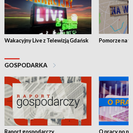
Wakacyjny Live z Telewizją Gdańsk
Pomorze na 
GOSPODARKA
Raport gospodarczy
O pracy po pr