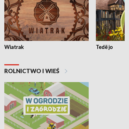
Wiatrak
Tedë jo
ROLNICTWO I WIEŚ