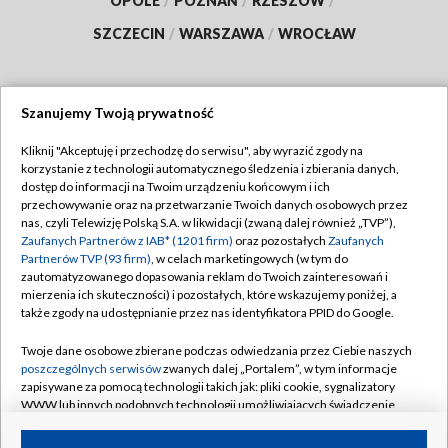
OPOLE
/
POZNAŃ
/
RZESZÓW
/
SZCZECIN
/
WARSZAWA
/
WROCŁAW
Szanujemy Twoją prywatność
Dołącz do nas:
Kliknij "Akceptuję i przechodzę do serwisu", aby wyrazić zgody na
korzystanie z technologii automatycznego śledzenia i zbierania danych,
TVP
dostęp do informacji na Twoim urządzeniu końcowym i ich
Abonament TVP
przechowywanie oraz na przetwarzanie Twoich danych osobowych przez
Regulamin TVP
nas, czyli Telewizję Polską S.A. w likwidacji (zwaną dalej również „TVP”),
Emisja w TVP
Zaufanych Partnerów z IAB* (1201 firm)
oraz pozostałych
Zaufanych
Polityka prywatności
Partnerów TVP (93 firm)
, w celach marketingowych (w tym do
Centrum informacji TVP
Moje zgody
zautomatyzowanego dopasowania reklam do Twoich zainteresowań i
mierzenia ich skuteczności) i pozostałych, które wskazujemy poniżej, a
Naziemna Telewizja Cyfrowa
Pomoc
także zgody na udostępnianie przez nas identyfikatora PPID do Google.
Sklep TVP
Biuro reklamy
Twoje dane osobowe zbierane podczas odwiedzania przez Ciebie naszych
Rada Programowa
poszczególnych serwisów
zwanych dalej „Portalem”, w tym informacje
Kontakt
zapisywane za pomocą technologii takich jak: pliki cookie, sygnalizatory
System NOS
WWW lub innych podobnych technologii umożliwiających świadczenie
dopasowanych i bezpiecznych usług, personalizację treści oraz reklam,
Informacje o nadawcy
Kanały
udostępnianie funkcji mediów społecznościowych oraz analizowanie