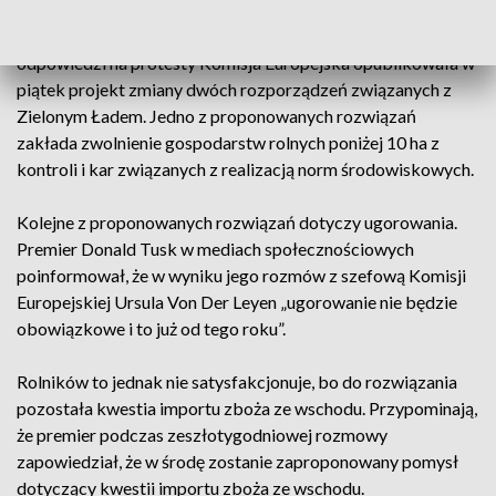
„Zielonego Ładu” oraz domagają się wprowadzenia
ograniczeń importu produktów rolnych z Ukrainy. W
odpowiedzi na protesty Komisja Europejska opublikowała w
piątek projekt zmiany dwóch rozporządzeń związanych z
Zielonym Ładem. Jedno z proponowanych rozwiązań
zakłada zwolnienie gospodarstw rolnych poniżej 10 ha z
kontroli i kar związanych z realizacją norm środowiskowych.
Kolejne z proponowanych rozwiązań dotyczy ugorowania.
Premier Donald Tusk w mediach społecznościowych
poinformował, że w wyniku jego rozmów z szefową Komisji
Europejskiej Ursula Von Der Leyen „ugorowanie nie będzie
obowiązkowe i to już od tego roku”.
Rolników to jednak nie satysfakcjonuje, bo do rozwiązania
pozostała kwestia importu zboża ze wschodu. Przypominają,
że premier podczas zeszłotygodniowej rozmowy
zapowiedział, że w środę zostanie zaproponowany pomysł
dotyczący kwestii importu zboża ze wschodu.