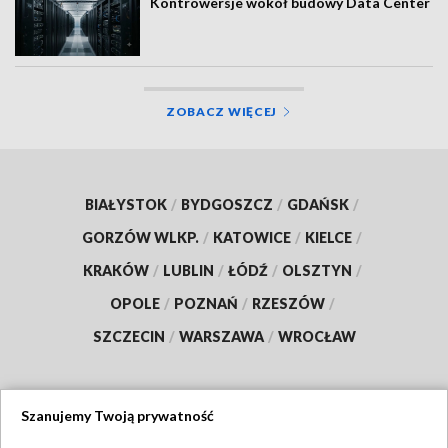
Kontrowersje wokół budowy Data Center
ZOBACZ WIĘCEJ
BIAŁYSTOK
/
BYDGOSZCZ
/
GDAŃSK
/
GORZÓW WLKP.
/
KATOWICE
/
KIELCE
/
KRAKÓW
/
LUBLIN
/
ŁÓDŹ
/
OLSZTYN
/
OPOLE
/
POZNAŃ
/
RZESZÓW
/
SZCZECIN
/
WARSZAWA
/
WROCŁAW
Szanujemy Twoją prywatność
Dołącz do nas: