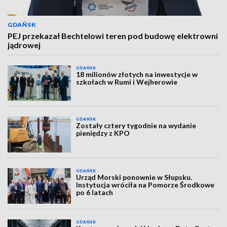
GDAŃSK
PEJ przekazał Bechtelowi teren pod budowę elektrowni
jądrowej
GDAŃSK
18 milionów złotych na inwestycje w
szkołach w Rumi i Wejherowie
GDAŃSK
Zostały cztery tygodnie na wydanie
pieniędzy z KPO
GDAŃSK
Urząd Morski ponownie w Słupsku.
Instytucja wróciła na Pomorze Środkowe
po 6 latach
GDAŃSK